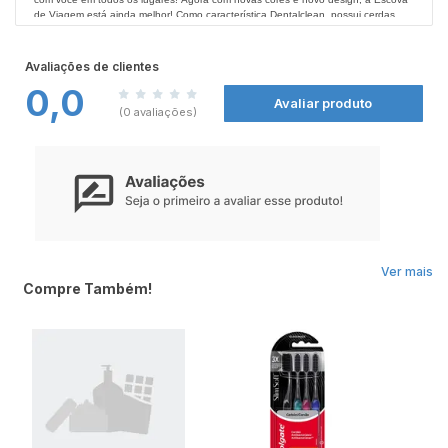
de Viagem está ainda melhor! Como característica Dentalclean, possui cerdas
arredondadas, cuidadosamente polidas, para garantir conforto e qualidade na
escovação. Não deixe de conferir todos os produtos Dentalclean nas
Farmácias
Nissei
.
Avaliações de clientes
0,0
Avaliar produto
(0 avaliações)
Ver mais
Compre Também!