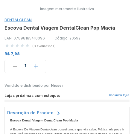
Imagem meramente ilustrativa
DENTALCLEAN
Escova Dental Viagem DentalClean Pop Macia
EAN: 07898185410096
Código: 20592
(0 avaliações)
R$ 7,98
1
Vendido e distribuído por
Nissei
Lojas próximas com estoque:
Consultar lojas
Descrição de Produto
Escova Dental Viagem DentalClean Pop Macia
A Escova De Viagem Dentalclean possui tampa que vira cabo. Prática, ela pode ir
com você em todos os lugares! Agora com novas cores e novo design, a Escova