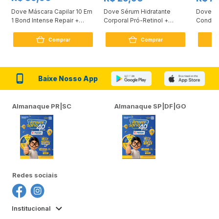
Dove Máscara Capilar 10 Em
Dove Sérum Hidratante
Dove Ki
1 Bond Intense Repair +
Corporal Pró-Retinol +
Condici
Peptídeo 250G
Firmador 380Ml
Reconst
Comprar
Comprar
Baixe Nosso App
Almanaque PR|SC
Almanaque SP|DF|GO
Redes sociais
Institucional