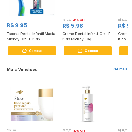
R$ 10,90
45% OFF
R$ 10,90
4
R$ 9,95
R$ 5,98
R$ 5
Escova Dental Infantil Macia
Creme Dental Infantil Oral-B
Creme De
Mickey Oral-B Kids
Kids Mickey 50g
Kids H
Comprar
Comprar
Mais Vendidos
Ver mais
R$ 61,90
R$ 56,90
47% OFF
R$ 33,90
3