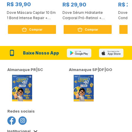
R$ 39,90
R$ 29,90
R$ 2
Dove Máscara Capilar 10 Em
Dove Sérum Hidratante
Dove Ki
1 Bond Intense Repair +
Corporal Pró-Retinol +
Condici
Peptídeo 250G
Firmador 380Ml
Reconst
Comprar
Comprar
Baixe Nosso App
Almanaque PR|SC
Almanaque SP|DF|GO
Redes sociais
Institucional