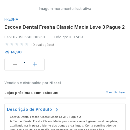
Imagem meramente ilustrativa
FRESHA
Escova Dental Fresha Classic Macia Leve 3 Pague 2
EAN: 07898560030260
Código: 1007419
(0 avaliações)
R$ 14,90
1
Vendido e distribuído por
Nissei
Lojas próximas com estoque:
Consultar lojas
Descrição de Produto
Escova Dental Fresha Classic Macia Leve 3 Pague 2
A Escova Dental Fresha Classic Média proporciona uma higiene bucal completa,
auxiliando na limpeza eficiente dos dentes e da língua. Conta com limpador de
língua que ajuda na remoção das bactérias causadoras do mau hálito,