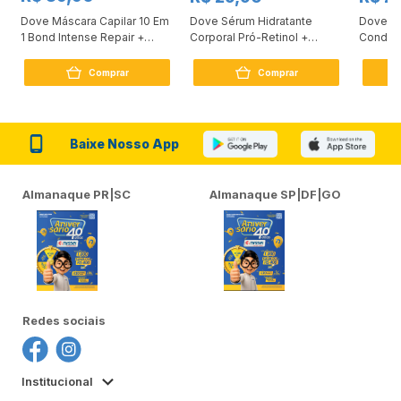
Dove Máscara Capilar 10 Em
Dove Sérum Hidratante
Dove Ki
1 Bond Intense Repair +
Corporal Pró-Retinol +
Condici
Peptídeo 250G
Firmador 380Ml
Reconst
Comprar
Comprar
Baixe Nosso App
Almanaque PR|SC
Almanaque SP|DF|GO
Redes sociais
Institucional