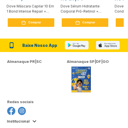
Dove Máscara Capilar 10 Em
Dove Sérum Hidratante
Dove Ki
1 Bond Intense Repair +
Corporal Pró-Retinol +
Condici
Peptídeo 250G
Firmador 380Ml
Reconst
Comprar
Comprar
Baixe Nosso App
Almanaque PR|SC
Almanaque SP|DF|GO
Redes sociais
Institucional