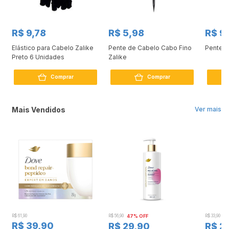
R$ 9,78
R$ 5,98
R$ 9
o
Elástico para Cabelo Zalike
Pente de Cabelo Cabo Fino
Pente C
Preto 6 Unidades
Zalike
Comprar
Comprar
Mais Vendidos
Ver mais
R$ 61,90
R$ 56,90
47% OFF
R$ 33,90
3
R$ 39,90
R$ 29,90
R$ 2