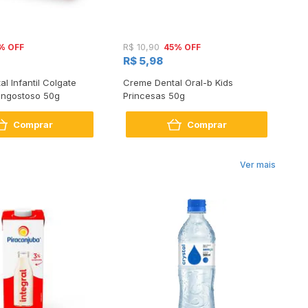
% OFF
45% OFF
R$ 10,90
R$
R$ 5,98
R
l Infantil Colgate
Creme Dental Oral-b Kids
Cr
ngostoso 50g
Princesas 50g
Ta
Comprar
Comprar
Ver mais