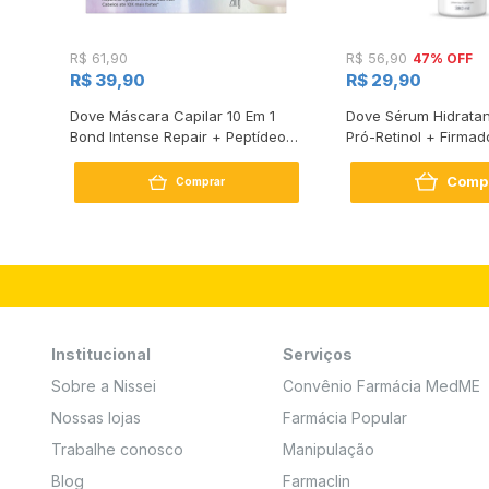
47% OFF
R$ 61,90
R$ 56,90
R$ 39,90
R$ 29,90
s
Dove Máscara Capilar 10 Em 1
Dove Sérum Hidratan
Bond Intense Repair + Peptídeo
Pró-Retinol + Firmad
250G
Comp
Comprar
Institucional
Serviços
Sobre a Nissei
Convênio Farmácia MedME
Nossas lojas
Farmácia Popular
Trabalhe conosco
Manipulação
Blog
Farmaclin