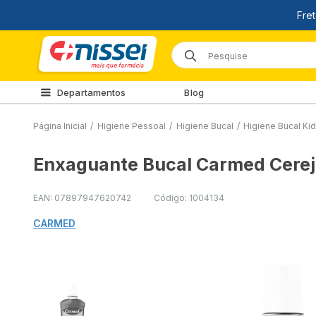
Departamentos
Blog
Página Inicial
/
Higiene Pessoal
/
Higiene Bucal
/
Higiene Bucal Ki
Enxaguante Bucal Carmed Cere
EAN: 07897947620742
Código: 1004134
CARMED