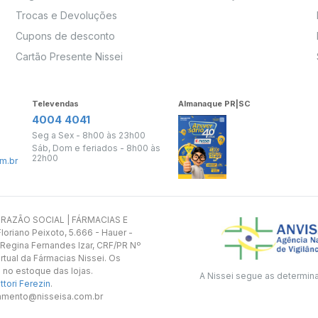
Trocas e Devoluções
Cupons de desconto
Cartão Presente Nissei
Televendas
Almanaque PR|SC
4004 4041
Seg a Sex - 8h00 às 23h00
Sáb, Dom e feriados - 8h00 às
22h00
m.br
s. RAZÃO SOCIAL | FÁRMACIAS E
oriano Peixoto, 5.666 - Hauer -
 Regina Fernandes Izar, CRF/PR Nº
rtual da Fármacias Nissei. Os
 no estoque das lojas.
A Nissei segue as determin
tori Ferezin
.
utamento@nisseisa.com.br