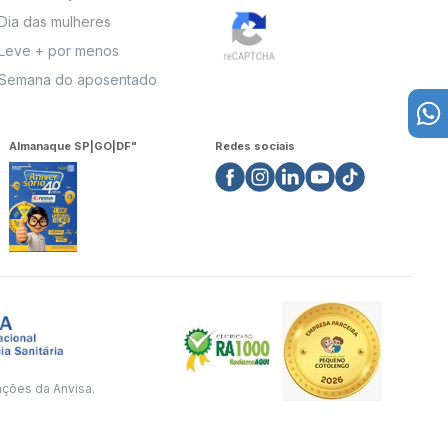
Dia das mulheres
Leve + por menos
Semana do aposentado
Almanaque SP|GO|DF"
Redes sociais
ações da Anvisa.