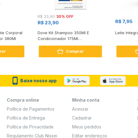
30% OFF
R$ 33,90
R$ 7,95
R$ 23,90
te Corporal
Dove Kit Shampoo 350Ml E
Leite Integr
or 380Ml
Condicionador 175Ml
Reconstrução + Aminoácido
rar
Comprar
Baixe nosso app
Compra online
Minha conta
Política de Pagamentos
Acessar
Política de Entrega
Cadastrar
Política de Privacidade
Meus pedidos
Regulamento Club Nissei
Editar endereços