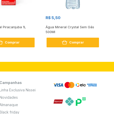
R$
R$ 5,50
R
al Piracanjuba 1L
Água Mineral Crystal Sem Gás
Do
500Ml
Bo
2
Comprar
Comprar
Campanhas
Linha Exclusiva Nissei
Novidades
Almanaque
Black friday