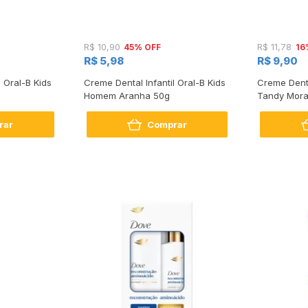
45% OFF
16
R$ 10,90
R$ 11,78
R$ 5,98
R$ 9,90
 Oral-B Kids
Creme Dental Infantil Oral-B Kids
Creme Denta
Homem Aranha 50g
Tandy Mora
rar
Comprar