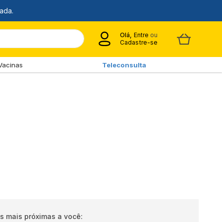
Olá,
Entre
ou
Cadastre-se
Vacinas
Teleconsulta
s mais próximas a você: