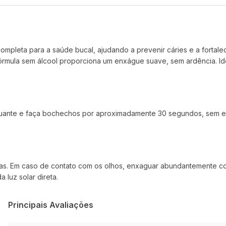
mpleta para a saúde bucal, ajudando a prevenir cáries e a fortale
órmula sem álcool proporciona um enxágue suave, sem ardência. Ide
te e faça bochechos por aproximadamente 30 segundos, sem engoli
nças. Em caso de contato com os olhos, enxaguar abundantemente co
 luz solar direta.
Principais Avaliações