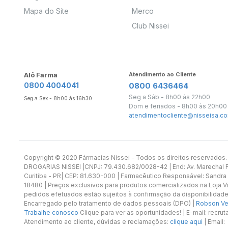
Mapa do Site
Merco
Club Nissei
Alô Farma
Atendimento ao Cliente
0800 4004041
0800 6436464
Seg a Sáb - 8h00 às 22h00
Seg a Sex - 8h00 às 16h30
Dom e feriados - 8h00 às 20h00
atendimentocliente@nisseisa.co
Copyright ©️ 2020 Fármacias Nissei - Todos os direitos reservado
DROGARIAS NISSEI |CNPJ: 79.430.682/0028-42 | End: Av. Marechal Fl
Curitiba - PR| CEP: 81.630-000 | Farmacêutico Responsável: Sandra
18480 | Preços exclusivos para produtos comercializados na Loja Vi
pedidos efetuados estão sujeitos à confirmação da disponibilidade
Encarregado pelo tratamento de dados pessoais (DPO) |
Robson Vet
Trabalhe conosco
Clique para ver as oportunidades! | E-mail: recr
Atendimento ao cliente, dúvidas e reclamações:
clique aqui
| Email: