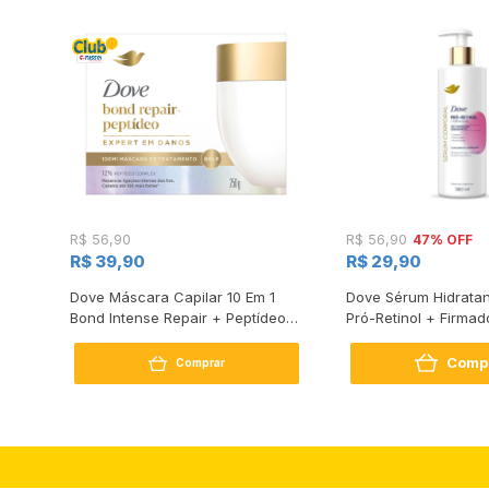
47% OFF
R$ 56,90
R$ 56,90
R$ 39,90
R$ 29,90
s
Dove Máscara Capilar 10 Em 1
Dove Sérum Hidratan
Bond Intense Repair + Peptídeo
Pró-Retinol + Firmad
250G
Comp
Comprar