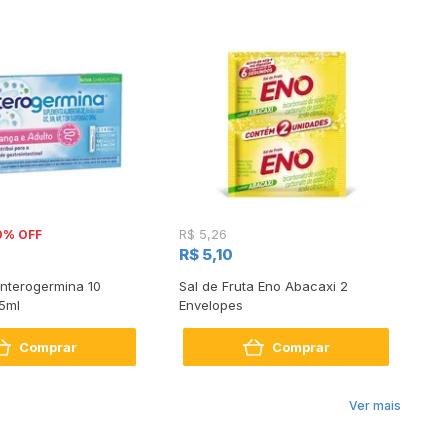
0% OFF
R$ 5,26
R$
R$ 5,10
R
Enterogermina 10
Sal de Fruta Eno Abacaxi 2
Pr
 5ml
Envelopes
Fr
Comprar
Comprar
Ver mais