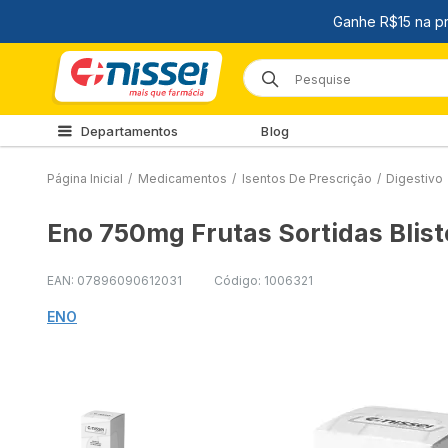
Departamentos
Blog
Página Inicial
/
Medicamentos
/
Isentos De Prescrição
/
Digestivo
Eno 750mg Frutas Sortidas Blist
EAN: 07896090612031
Código: 1006321
ENO