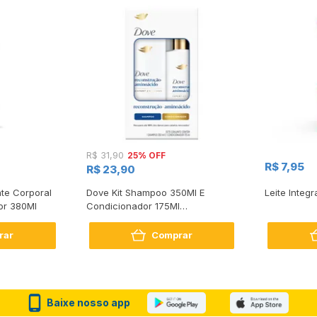
25% OFF
R$ 31,90
R$ 7,95
R$ 23,90
te Corporal
Dove Kit Shampoo 350Ml E
Leite Integr
or 380Ml
Condicionador 175Ml
Reconstrução + Aminoácido
rar
Comprar
Baixe nosso app