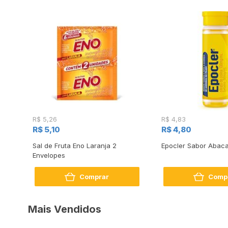
R$ 5,26
R$ 4,83
R$ 5,10
R$ 4,80
Sal de Fruta Eno Laranja 2
Epocler Sabor Abaca
s
Envelopes
Comprar
Comp
Mais Vendidos