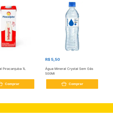
R$
R$ 5,50
R
al Piracanjuba 1L
Água Mineral Crystal Sem Gás
Do
500Ml
Bo
2
Comprar
Comprar