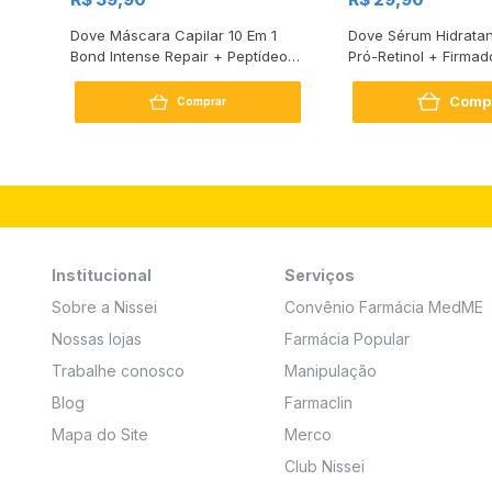
s
Dove Máscara Capilar 10 Em 1
Dove Sérum Hidratan
Bond Intense Repair + Peptídeo
Pró-Retinol + Firmad
250G
Comp
Comprar
Institucional
Serviços
Sobre a Nissei
Convênio Farmácia MedME
Nossas lojas
Farmácia Popular
Trabalhe conosco
Manipulação
Blog
Farmaclin
Mapa do Site
Merco
Club Nissei