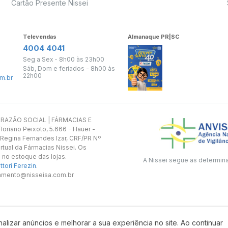
Cartão Presente Nissei
Televendas
Almanaque PR|SC
4004 4041
Seg a Sex - 8h00 às 23h00
Sáb, Dom e feriados - 8h00 às
22h00
m.br
s. RAZÃO SOCIAL | FÁRMACIAS E
oriano Peixoto, 5.666 - Hauer -
 Regina Fernandes Izar, CRF/PR Nº
rtual da Fármacias Nissei. Os
 no estoque das lojas.
A Nissei segue as determin
tori Ferezin
.
utamento@nisseisa.com.br
alizar anúncios e melhorar a sua experiência no site. Ao continuar
Desenvolvido por: