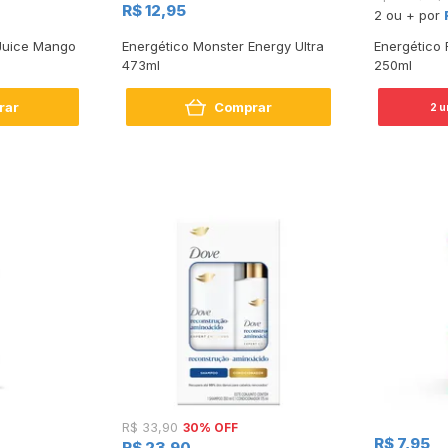
R$ 12,95
2 ou + por
Juice Mango
Energético Monster Energy Ultra
Energético 
473ml
250ml
rar
Comprar
2 
30% OFF
R$ 33,90
R$ 7,95
R$ 23,90