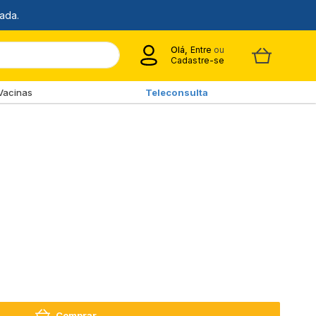
Olá,
Entre
ou
Cadastre-se
Vacinas
Teleconsulta
Comprar