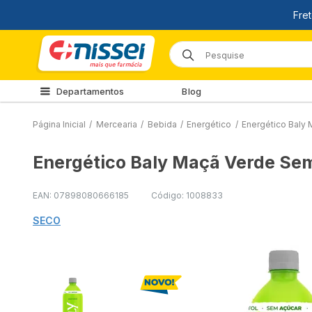
Departamentos
Blog
Página Inicial
/
Mercearia
/
Bebida
/
Energético
/
Energético Baly
Energético Baly Maçã Verde Se
EAN: 07898080666185
Código: 1008833
SECO