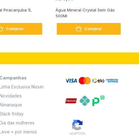
al Piracanjuba 1L
Água Mineral Crystal Sem Gás
Do
500Ml
Bo
2
Comprar
Comprar
Campanhas
Linha Exclusiva Nissei
Novidades
Almanaque
Black friday
Dia das mulheres
Leve + por menos