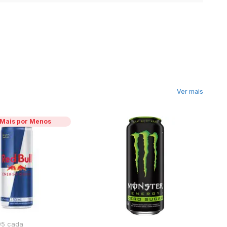
Ver mais
 Mais por Menos
,95 cada
1 