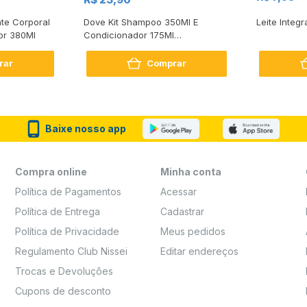
te Corporal
Dove Kit Shampoo 350Ml E
Leite Integr
or 380Ml
Condicionador 175Ml
Reconstrução + Aminoácido
rar
Comprar
Baixe nosso app
Compra online
Minha conta
Política de Pagamentos
Acessar
Política de Entrega
Cadastrar
Política de Privacidade
Meus pedidos
Regulamento Club Nissei
Editar endereços
Trocas e Devoluções
Cupons de desconto