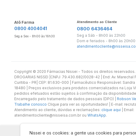
Alô Farma
Atendimento ao Cliente
0800 4004041
0800 6436464
Seg a Sáb - 8h00 às 22h00
Seg a Sex - 8h00 às 16h30
Dom e feriados - 8h00 às 20h00
atendimentocliente@nisseisa.co
Copyright ©️ 2020 Fármacias Nissei - Todos os direitos reservado
DROGARIAS NISSEI |CNPJ: 79.430.682/0028-42 | End: Av. Marechal Fl
Curitiba - PR| CEP: 81.630-000 | Farmacêutico Responsável: Sandra
18480 | Preços exclusivos para produtos comercializados na Loja Vi
pedidos efetuados estão sujeitos à confirmação da disponibilidade
Encarregado pelo tratamento de dados pessoais (DPO) |
Robson Vet
Trabalhe conosco
Clique para ver as oportunidades! | E-mail: recr
Atendimento ao cliente, dúvidas e reclamações:
clique aqui
| Email:
atendimentocliente@nisseisa.com.br ou
WhatsApp
.
Nissei e os cookies: a gente usa cookies para person