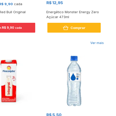
R$ 12,95
R$ 9,90
cada
2 
Red Bull Original
Energético Monster Energy Zero
En
Açúcar 473ml
25
Comprar
R$ 9,90
un
cada
Ver mais
R$
R$ 5,50
R