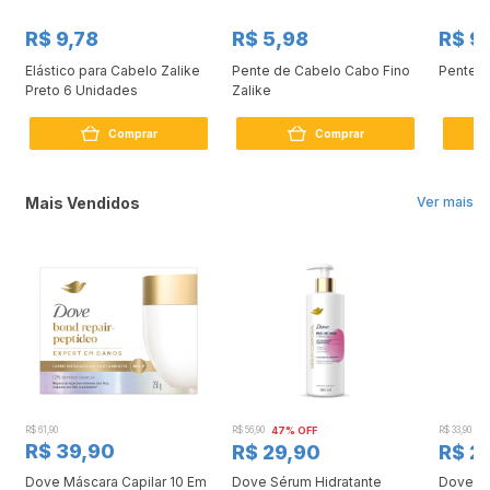
R$ 9,78
R$ 5,98
R$ 9
o
Elástico para Cabelo Zalike
Pente de Cabelo Cabo Fino
Pente C
Preto 6 Unidades
Zalike
Comprar
Comprar
Mais Vendidos
Ver mais
R$ 61,90
R$ 56,90
47% OFF
R$ 33,90
3
R$ 39,90
R$ 29,90
R$ 2
Dove Máscara Capilar 10 Em
Dove Sérum Hidratante
Dove Ki