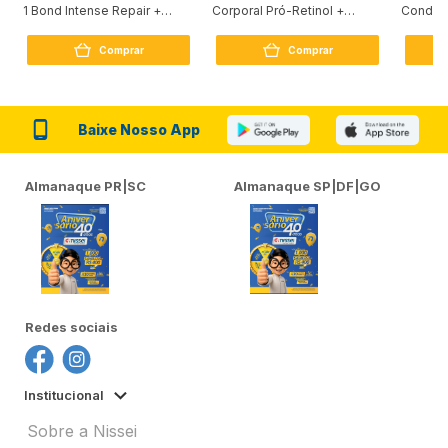
1 Bond Intense Repair +
Corporal Pró-Retinol +
Condici
Peptídeo 250G
Firmador 380Ml
Reconst
Comprar
Comprar
Baixe Nosso App
Almanaque PR|SC
Almanaque SP|DF|GO
Redes sociais
Institucional
Sobre a Nissei