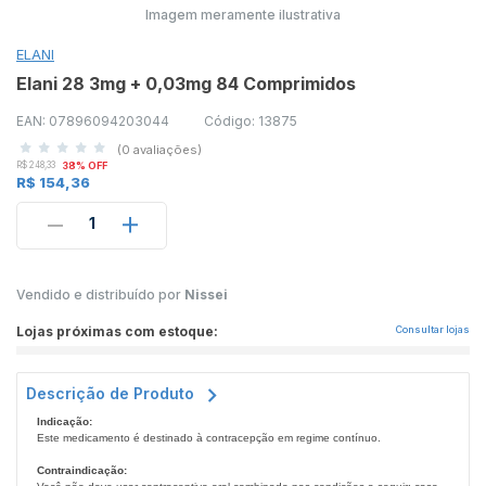
Imagem meramente ilustrativa
ELANI
Elani 28 3mg + 0,03mg 84 Comprimidos
EAN: 07896094203044
Código: 13875
(0 avaliações)
R$ 248,33
38% OFF
R$ 154,36
1
Vendido e distribuído por
Nissei
Lojas próximas com estoque:
Consultar lojas
Descrição de Produto
Indicação:
Este medicamento é destinado à contracepção em regime contínuo.
Contraindicação: