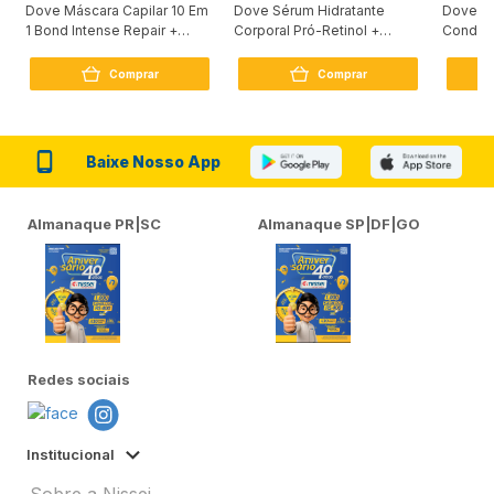
Dove Máscara Capilar 10 Em
Dove Sérum Hidratante
Dove Ki
1 Bond Intense Repair +
Corporal Pró-Retinol +
Condici
Peptídeo 250G
Firmador 380Ml
Reconst
Comprar
Comprar
Baixe Nosso App
Almanaque PR|SC
Almanaque SP|DF|GO
Redes sociais
Institucional
Sobre a Nissei