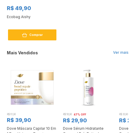
R$ 49,90
Ecobag Aishy
Comprar
Mais Vendidos
Ver mais
R$ 61,90
R$ 56,90
47% OFF
R$ 33,90
3
R$ 39,90
R$ 29,90
R$ 2
Dove Máscara Capilar 10 Em
Dove Sérum Hidratante
Dove Ki