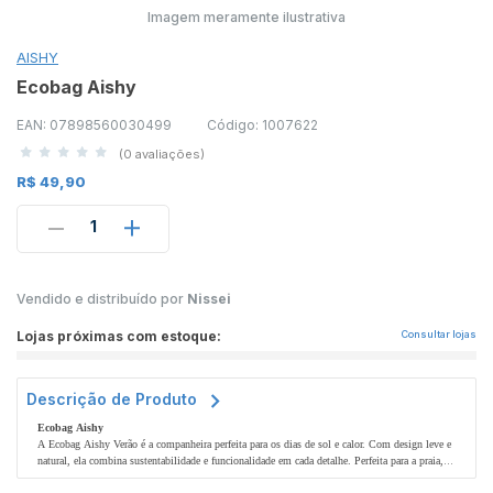
Imagem meramente ilustrativa
AISHY
Ecobag Aishy
EAN: 07898560030499
Código: 1007622
(0 avaliações)
R$ 49,90
1
Vendido e distribuído por
Nissei
Lojas próximas com estoque:
Consultar lojas
Descrição de Produto
Ecobag Aishy
A Ecobag Aishy Verão é a companheira perfeita para os dias de sol e calor. Com design leve e
natural, ela combina sustentabilidade e funcionalidade em cada detalhe. Perfeita para a praia,
piscina ou aquele passeio ao ar livre. Tamanho: 30 larg X 34cm alt X 10cm prof