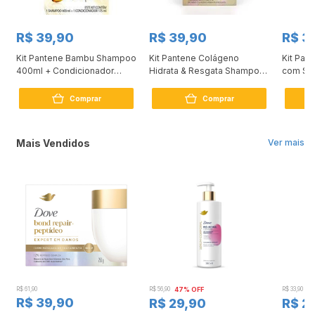
expert em danos e oferece soluções que equilibram tratamento
profundo com sensorial leve e toque sedoso. *Com o uso do
shampoo e condicionador da linha em comparação com shampoo
R$ 39,90
R$ 39,90
R$ 3
sem agentes condicionantes.
Kit Pantene Bambu Shampoo
Kit Pantene Colágeno
Kit Pan
400ml + Condicionador
Hidrata & Resgata Shampoo
com Sh
175ml
300ml + Condicionador
350ml+
150ml
Comprar
Comprar
Mais Vendidos
Ver mais
R$ 61,90
R$ 56,90
47% OFF
R$ 33,90
3
R$ 39,90
R$ 29,90
R$ 2