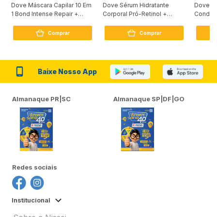
Dove Máscara Capilar 10 Em
Dove Sérum Hidratante
Dove Ki
1 Bond Intense Repair +
Corporal Pró-Retinol +
Condici
Peptídeo 250G
Firmador 380Ml
Reconst
Comprar
Comprar
Baixe Nosso App
Almanaque PR|SC
Almanaque SP|DF|GO
Redes sociais
Institucional