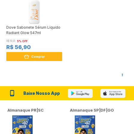
Dove Sabonete Sérum Líquido
Radiant Glow 547ml
R$ 59,95
5% OFF
R$ 56,90
Comprar
1
Baixe Nosso App
Almanaque PR|SC
Almanaque SP|DF|GO