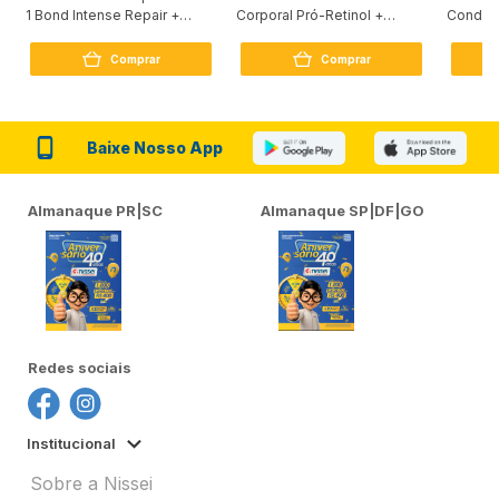
1 Bond Intense Repair +
Corporal Pró-Retinol +
Condici
Peptídeo 250G
Firmador 380Ml
Reconst
Comprar
Comprar
Baixe Nosso App
Almanaque PR|SC
Almanaque SP|DF|GO
Redes sociais
Institucional
Sobre a Nissei