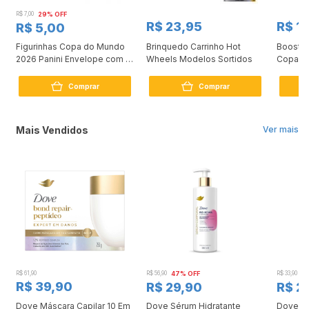
R$ 7,00
29% OFF
R$ 23,95
R$ 1
R$ 5,00
a
Figurinhas Copa do Mundo
Brinquedo Carrinho Hot
Booster
2026 Panini Envelope com 7
Wheels Modelos Sortidos
Copag (
Figurinhas
Comprar
Comprar
Mais Vendidos
Ver mais
R$ 61,90
R$ 56,90
47% OFF
R$ 33,90
3
R$ 39,90
R$ 29,90
R$ 2
Dove Máscara Capilar 10 Em
Dove Sérum Hidratante
Dove Ki