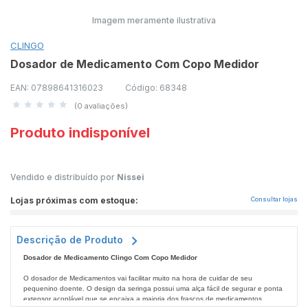
Imagem meramente ilustrativa
CLINGO
Dosador de Medicamento Com Copo Medidor
EAN: 07898641316023
Código: 68348
(0 avaliações)
Produto indisponível
Vendido e distribuído por
Nissei
Lojas próximas com estoque:
Consultar lojas
Descrição de Produto
Dosador de Medicamento Clingo Com Copo Medidor
O dosador de Medicamentos vai facilitar muito na hora de cuidar de seu
pequenino doente. O design da seringa possui uma alça fácil de segurar e ponta
extensor acoplável que se encaixa a maioria dos frascos de medicamentos.