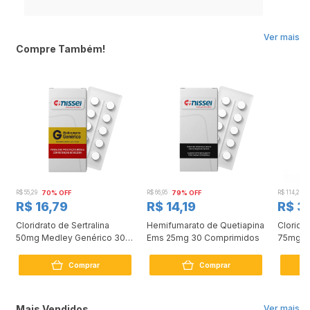
Ver mais
Compre Também!
R$ 55,29
70% OFF
R$ 66,95
79% OFF
R$ 114,24
R$ 16,79
R$ 14,19
R$ 3
Cloridrato de Sertralina
Hemifumarato de Quetiapina
Cloridr
50mg Medley Genérico 30
Ems 25mg 30 Comprimidos
75mg 3
Comprimidos
Comprar
Comprar
Mais Vendidos
Ver mais