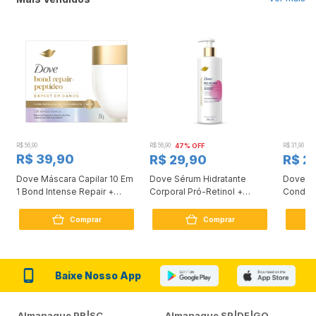
R$ 56,90
R$ 56,90
47% OFF
R$ 31,90
2
R$ 39,90
R$ 29,90
R$ 2
Dove Máscara Capilar 10 Em
Dove Sérum Hidratante
Dove Ki
1 Bond Intense Repair +
Corporal Pró-Retinol +
Condici
Peptídeo 250G
Firmador 380Ml
Reconst
Comprar
Comprar
Baixe Nosso App
Almanaque PR|SC
Almanaque SP|DF|GO