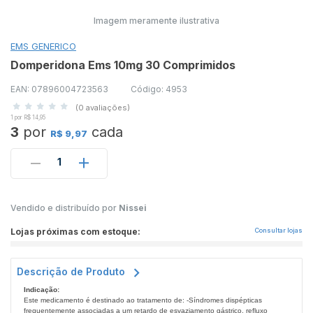
Imagem meramente ilustrativa
EMS GENERICO
Domperidona Ems 10mg 30 Comprimidos
EAN: 07896004723563
Código: 4953
(0 avaliações)
1 por R$ 14,95
3
por
cada
R$ 9,97
1
Vendido e distribuído por
Nissei
Lojas próximas com estoque:
Consultar lojas
Descrição de Produto
Indicação:
Este medicamento é destinado ao tratamento de: -Síndromes dispépticas
frequentemente associadas a um retardo de esvaziamento gástrico, refluxo