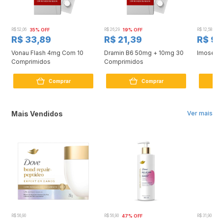
R$ 52,06
35% OFF
R$ 26,29
19% OFF
R$ 12,58
2
R$ 33,89
R$ 21,39
R$ 9
Vonau Flash 4mg Com 10
Dramin B6 50mg + 10mg 30
Imosec
Comprimidos
Comprimidos
Comprar
Comprar
Mais Vendidos
Ver mais
R$ 56,90
R$ 56,90
47% OFF
R$ 31,90
2