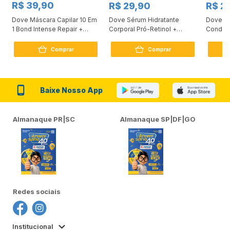
R$ 39,90
R$ 29,90
R$ 2
Dove Máscara Capilar 10 Em
Dove Sérum Hidratante
Dove Ki
1 Bond Intense Repair +
Corporal Pró-Retinol +
Condici
Peptídeo 250G
Firmador 380Ml
Reconst
Comprar
Comprar
Baixe Nosso App
Almanaque PR|SC
Almanaque SP|DF|GO
Redes sociais
Institucional