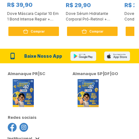
R$ 39,90
R$ 29,90
R$ 2
Dove Máscara Capilar 10 Em
Dove Sérum Hidratante
Dove Ki
1 Bond Intense Repair +
Corporal Pró-Retinol +
Condici
Peptídeo 250G
Firmador 380Ml
Reconst
Comprar
Comprar
Baixe Nosso App
Almanaque PR|SC
Almanaque SP|DF|GO
Redes sociais
Institucional