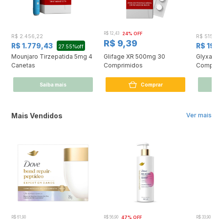
R$ 12,43
24% OFF
R$ 2.456,22
R$ 515,5
R$ 9,39
R$ 1.779,43
R$ 19
27.55%off
Mounjaro Tirzepatida 5mg 4
Glifage XR 500mg 30
Glyxam
Canetas
Comprimidos
Compri
Saiba mais
Comprar
Mais Vendidos
Ver mais
R$ 61,90
R$ 56,90
47% OFF
R$ 33,90
3