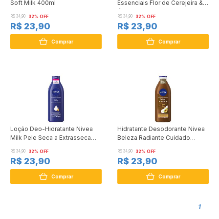
Soft Milk 400ml
Essenciais Flor de Cerejeira &
Óleo de Jojoba 400ml
R$ 34,90
32% OFF
R$ 34,90
32% OFF
R$ 23,90
R$ 23,90
Comprar
Comprar
Loção Deo-Hidratante Nivea
Hidratante Desodorante Nivea
Milk Pele Seca a Extrasseca
Beleza Radiante Cuidado
400ml
Intenso 400ml
R$ 34,90
32% OFF
R$ 34,90
32% OFF
R$ 23,90
R$ 23,90
Comprar
Comprar
1