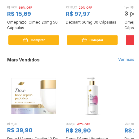
R$ 46,31
66% OFF
R$ 137,22
29% OFF
1 por R$ 17,9
3
po
R$ 15,69
R$ 97,97
Omeprazol Cimed 20mg 56
Dexilant 60mg 30 Cápsulas
Omepra
Cápsulas
Cápsul
L
Comprar
Comprar
Mais Vendidos
Ver mais
R$ 56,90
R$ 56,90
47% OFF
R$ 31,90
2
R$ 39,90
R$ 29,90
R$ 2
Dove Máscara Capilar 10 Em
Dove Sérum Hidratante
Dove Ki