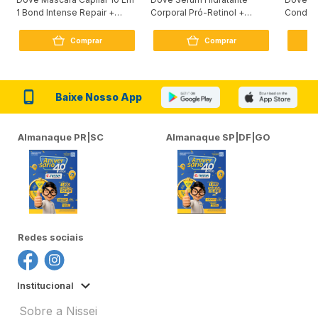
1 Bond Intense Repair +
Corporal Pró-Retinol +
Condici
Peptídeo 250G
Firmador 380Ml
Reconst
Comprar
Comprar
Baixe Nosso App
Almanaque PR|SC
Almanaque SP|DF|GO
Redes sociais
Institucional
Sobre a Nissei