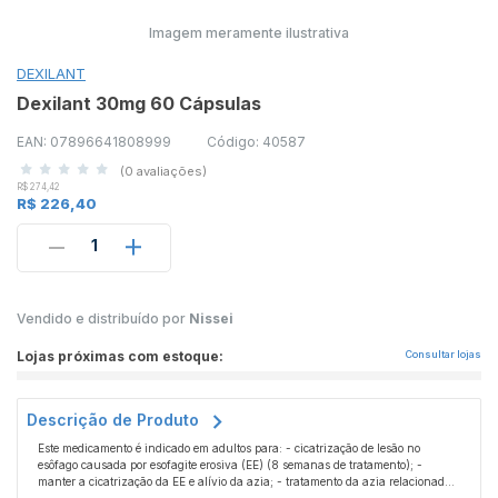
Imagem meramente ilustrativa
DEXILANT
Dexilant 30mg 60 Cápsulas
EAN: 07896641808999
Código: 40587
(0 avaliações)
R$ 274,42
R$ 226,40
1
Vendido e distribuído por
Nissei
Lojas próximas com estoque:
Consultar lojas
Descrição de Produto
Este medicamento é indicado em adultos para: - cicatrização de lesão no
esôfago causada por esofagite erosiva (EE) (8 semanas de tratamento); -
manter a cicatrização da EE e alívio da azia; - tratamento da azia relacionada