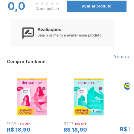
0,0
Avaliar produto
(0 avaliações)
Ver mais
Compre Também!
R$ 21,78
13% OFF
R$ 21,78
13% OFF
R$ 5
R$ 18,90
R$ 18,90