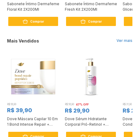
Sabonete Íntimo Dermafeme
Sabonete Íntimo Dermafeme
Sabonet
Floral Kit 2X200Ml
Fresh Kit 2X200Ml
Gliceri
Comprar
Comprar
Mais Vendidos
Ver mais
R$ 56,90
R$ 56,90
47% OFF
R$ 31,90
2
R$ 39,90
R$ 29,90
R$ 2
Dove Máscara Capilar 10 Em
Dove Sérum Hidratante
Dove Ki
1 Bond Intense Repair +
Corporal Pró-Retinol +
Condici
Peptídeo 250G
Firmador 380Ml
Reconst
Comprar
Comprar