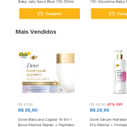
sc na
Baby Jato Seco Blue 72h 150ml
72h Giovanna Baby 
Comprar
Comp
Mais Vendidos
47% OFF
R$ 61,90
R$ 56,90
R$ 39,90
R$ 29,90
s
Dove Máscara Capilar 10 Em 1
Dove Sérum Hidratan
Bond Intense Repair + Peptídeo
Pró-Retinol + Firmad