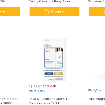
150ml
Candy Giovanna Baby Sweet
Giovanna B
Collection 150ml
150ml
rar
Comprar
30% OFF
R$ 33,90
R$ 7,95
R$ 23,90
te Corporal
Dove Kit Shampoo 350Ml E
Leite Integr
or 380Ml
Condicionador 175Ml