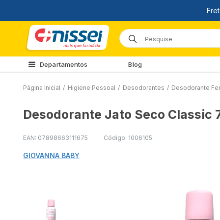
Departamentos
Blog
Página Inicial
/
Higiene Pessoal
/
Desodorantes
/
Desodorante Fe
Desodorante Jato Seco Classic
EAN: 07898663111675
Código: 1006105
GIOVANNA BABY