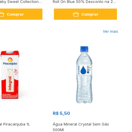
aby Sweet Collection
Roll On Blue 50% Desconto na 2ª
Me
Unidade
na
Comprar
Comprar
Ver mais
R$
R$ 5,50
R
al Piracanjuba 1L
Água Mineral Crystal Sem Gás
Do
500Ml
Bo