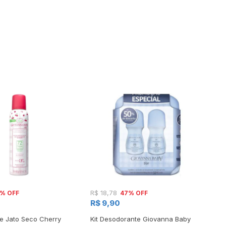
% OFF
47% OFF
R$ 18,78
R$
R$ 9,90
R
e Jato Seco Cherry
Kit Desodorante Giovanna Baby
Ki