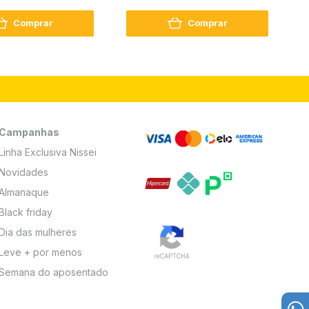
2
Comprar
Comprar
Campanhas
Linha Exclusiva Nissei
Novidades
Almanaque
Black friday
Dia das mulheres
Leve + por menos
Semana do aposentado