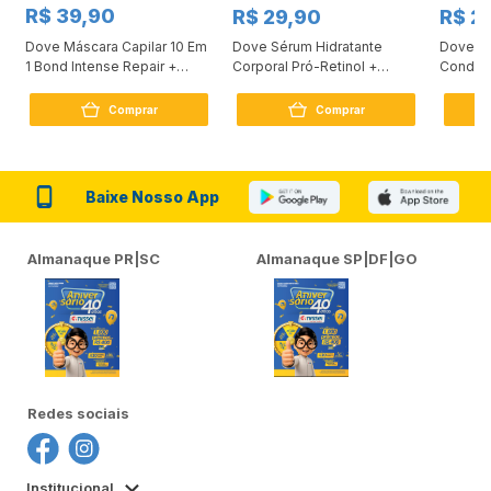
R$ 39,90
R$ 29,90
R$ 2
Dove Máscara Capilar 10 Em
Dove Sérum Hidratante
Dove Ki
1 Bond Intense Repair +
Corporal Pró-Retinol +
Condici
Peptídeo 250G
Firmador 380Ml
Reconst
Comprar
Comprar
Baixe Nosso App
Almanaque PR|SC
Almanaque SP|DF|GO
Redes sociais
Institucional