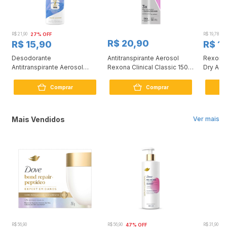
R$ 21,90
27% OFF
R$ 19,78
4
R$ 20,90
R$ 15,90
R$ 11
Desodorante
Antitranspirante Aerosol
Rexona
Antitranspirante Aerosol
Rexona Clinical Classic 150
Dry Aer
Dove Original 150ml
ml
Comprar
Comprar
Mais Vendidos
Ver mais
R$ 56,90
R$ 56,90
47% OFF
R$ 31,90
2