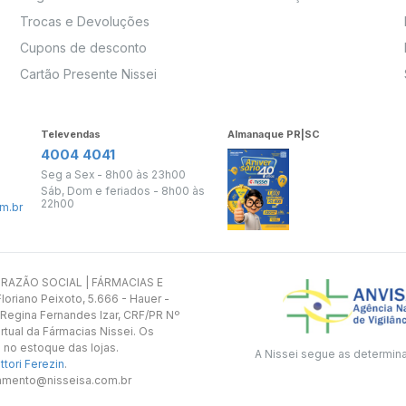
Trocas e Devoluções
Cupons de desconto
Cartão Presente Nissei
Televendas
Almanaque PR|SC
4004 4041
Seg a Sex - 8h00 às 23h00
Sáb, Dom e feriados - 8h00 às
22h00
m.br
s. RAZÃO SOCIAL | FÁRMACIAS E
oriano Peixoto, 5.666 - Hauer -
 Regina Fernandes Izar, CRF/PR Nº
rtual da Fármacias Nissei. Os
 no estoque das lojas.
A Nissei segue as determin
tori Ferezin
.
utamento@nisseisa.com.br