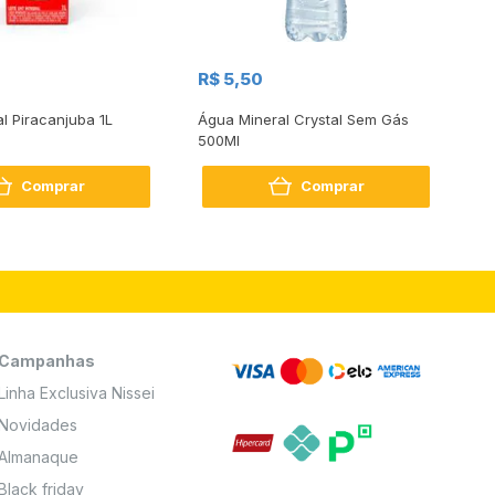
R$
R$ 5,50
R
al Piracanjuba 1L
Água Mineral Crystal Sem Gás
Do
500Ml
Bo
2
Comprar
Comprar
Campanhas
Linha Exclusiva Nissei
Novidades
Almanaque
Black friday