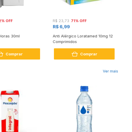
2% OFF
71% OFF
R$ 23,73
R$
R$ 6,99
R
 Horas 30ml
Anti Alérgico Loratamed 10mg 12
Pr
Comprimidos
Co
Comprar
Comprar
Ver mais