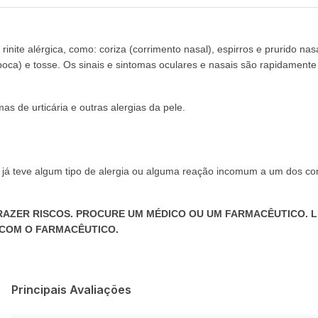
inite alérgica, como: coriza (corrimento nasal), espirros e prurido nasa
 boca) e tosse. Os sinais e sintomas oculares e nasais são rapidamente
as de urticária e outras alergias da pele.
 já teve algum tipo de alergia ou alguma reação incomum a um dos c
RAZER RISCOS. PROCURE UM MÉDICO OU UM FARMACÊUTICO. L
 COM O FARMACÊUTICO.
Principais Avaliações