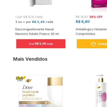
56% OFF
1 por R$ 6,19 cada
R$ 19,97
R$ 8,80
3 ou + por
R$ 5,49
cada
Descongestionante Nasal
Antialérgico Histami
Neosoro Adulto Frasco 30 ml
Comprimidos
Comp
R$ 5,49
3 un
cada
Mais Vendidos