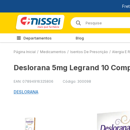
Departamentos
Blog
Página Inicial
/
Medicamentos
/
Isentos De Prescrição
/
Alergia E R
Deslorana 5mg Legrand 10 Com
EAN: 07894916325806
Código: 300098
DESLORANA