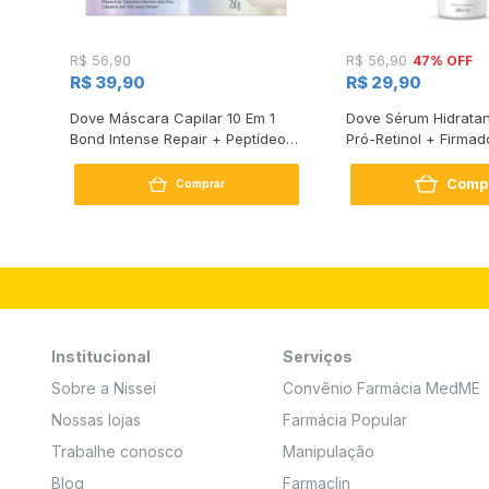
47% OFF
R$ 56,90
R$ 56,90
R$ 39,90
R$ 29,90
s
Dove Máscara Capilar 10 Em 1
Dove Sérum Hidratan
Bond Intense Repair + Peptídeo
Pró-Retinol + Firmad
250G
Comp
Comprar
Institucional
Serviços
Sobre a Nissei
Convênio Farmácia MedME
Nossas lojas
Farmácia Popular
Trabalhe conosco
Manipulação
Blog
Farmaclin