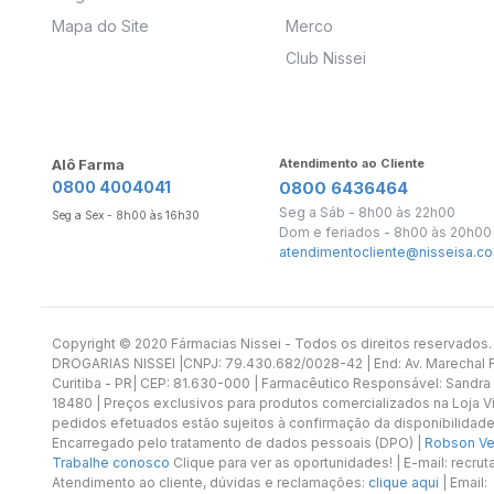
Mapa do Site
Merco
Club Nissei
Alô Farma
Atendimento ao Cliente
0800 4004041
0800 6436464
Seg a Sáb - 8h00 às 22h00
Seg a Sex - 8h00 às 16h30
Dom e feriados - 8h00 às 20h00
atendimentocliente@nisseisa.co
Copyright ©️ 2020 Fármacias Nissei - Todos os direitos reservado
DROGARIAS NISSEI |CNPJ: 79.430.682/0028-42 | End: Av. Marechal Fl
Curitiba - PR| CEP: 81.630-000 | Farmacêutico Responsável: Sandra
18480 | Preços exclusivos para produtos comercializados na Loja Vi
pedidos efetuados estão sujeitos à confirmação da disponibilidade
Encarregado pelo tratamento de dados pessoais (DPO) |
Robson Vet
Trabalhe conosco
Clique para ver as oportunidades! | E-mail: recr
Atendimento ao cliente, dúvidas e reclamações:
clique aqui
| Email: