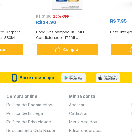
22% OFF
R$ 31,90
R$ 7,95
R$ 24,90
te Corporal
Dove Kit Shampoo 350Ml E
Leite Integr
or 380Ml
Condicionador 175Ml
Reconstrução + Aminoácido
rar
Comprar
Baixe nosso app
Compra online
Minha conta
Política de Pagamentos
Acessar
Política de Entrega
Cadastrar
Política de Privacidade
Meus pedidos
Regulamento Club Nissei
Editar endereços