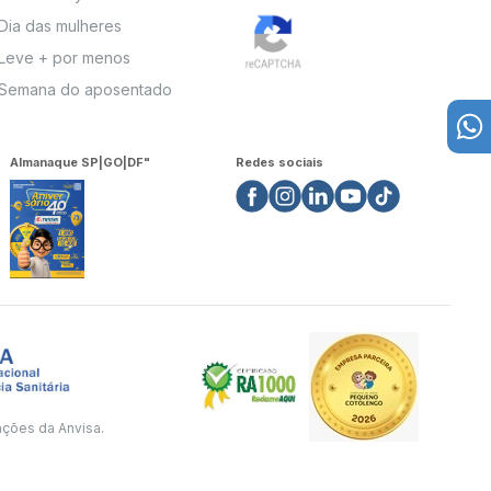
Dia das mulheres
Leve + por menos
Semana do aposentado
Almanaque SP|GO|DF"
Redes sociais
ações da Anvisa.