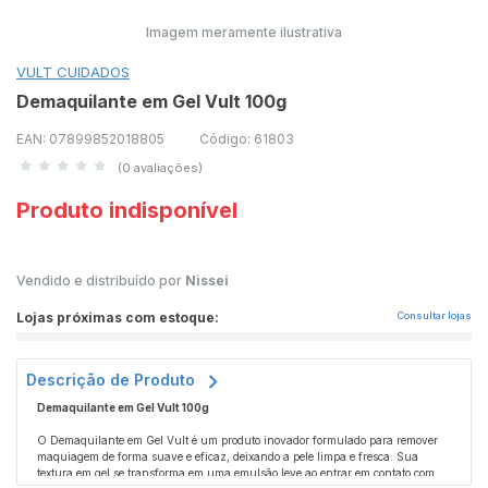
Imagem meramente ilustrativa
VULT CUIDADOS
Demaquilante em Gel Vult 100g
EAN: 07899852018805
Código: 61803
(0 avaliações)
Produto indisponível
Vendido e distribuído por
Nissei
Lojas próximas com estoque:
Consultar lojas
Descrição de Produto
Demaquilante em Gel Vult 100g
O Demaquilante em Gel Vult é um produto inovador formulado para remover
maquiagem de forma suave e eficaz, deixando a pele limpa e fresca. Sua
textura em gel se transforma em uma emulsão leve ao entrar em contato com a