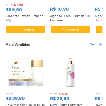
R$ 11,90
17% OFF
R$ 10,90
R$ 5
R$ 9,90
a
Sabonete Enxofre Granado
Algodão Disco Cuidmais 100
Algodão
90g
Unidades
Unidad
Comprar
Comprar
Mais Vendidos
Ver mais
R$ 61,90
R$ 56,90
47% OFF
R$ 33,90
3
R$ 39,90
R$ 29,90
R$ 2
Dove Máscara Capilar 10 Em
Dove Sérum Hidratante
Dove Ki