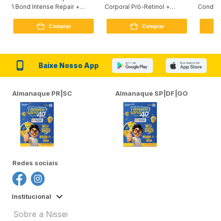
1 Bond Intense Repair +
Corporal Pró-Retinol +
Condici
Peptídeo 250G
Firmador 380Ml
Reconst
Comprar
Comprar
Baixe Nosso App
Almanaque PR|SC
Almanaque SP|DF|GO
Redes sociais
Institucional
Sobre a Nissei