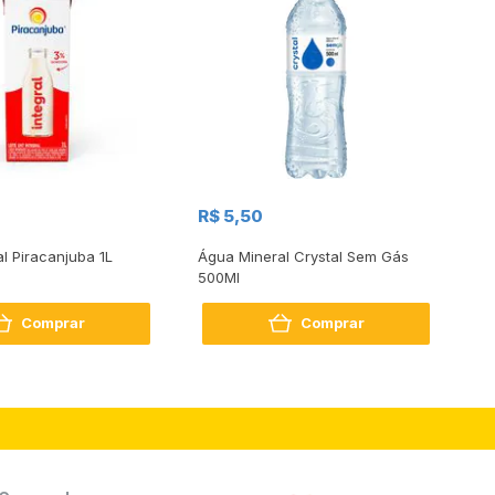
R$
R$ 5,50
R
al Piracanjuba 1L
Água Mineral Crystal Sem Gás
Do
500Ml
Bo
2
Comprar
Comprar