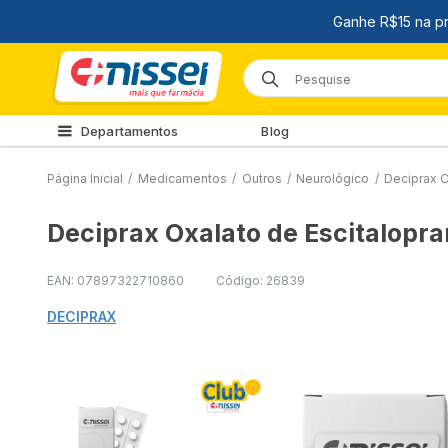
Departamentos
Blog
Página Inicial
/
Medicamentos
/
Outros
/
Neurológico
/
Deciprax 
Deciprax Oxalato de Escitalop
EAN: 07897322710860
Código: 26839
DECIPRAX