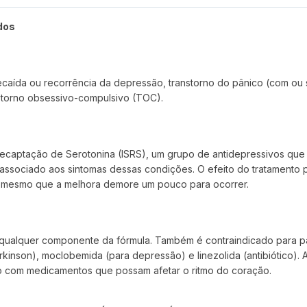
dos
ecaída ou recorrência da depressão, transtorno do pânico (com ou 
anstorno obsessivo-compulsivo (TOC).
Recaptação de Serotonina (ISRS), um grupo de antidepressivos que 
 associado aos sintomas dessas condições. O efeito do tratamento
a, mesmo que a melhora demore um pouco para ocorrer.
a qualquer componente da fórmula. Também é contraindicado para p
kinson), moclobemida (para depressão) e linezolida (antibiótico).
nto com medicamentos que possam afetar o ritmo do coração.