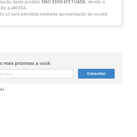
olução deste produto
NÃO SERÁ EFETUADA
, devido a
ação à ANVISA.
to só será permitida mediante apresentação da receita
s mais próximas a você:
Consultar
ei