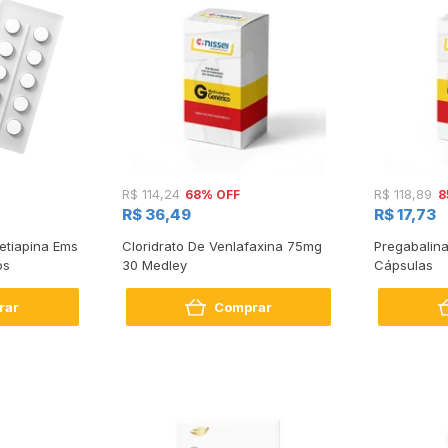
68% OFF
8
R$ 114,24
R$ 118,89
R$ 36,49
R$ 17,73
etiapina Ems
Cloridrato De Venlafaxina 75mg
Pregabalin
os
30 Medley
Cápsulas
rar
Comprar