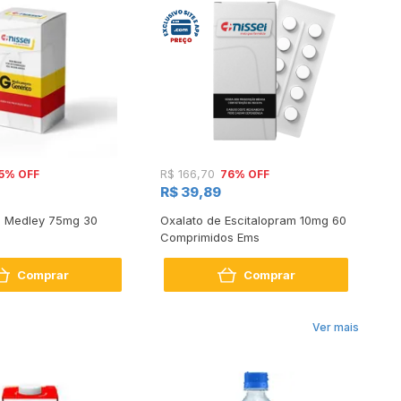
5% OFF
76% OFF
R$ 166,70
R$
R$ 39,89
R$
a Medley 75mg 30
Oxalato de Escitalopram 10mg 60
He
Comprimidos Ems
No
Comprar
Comprar
Ver mais