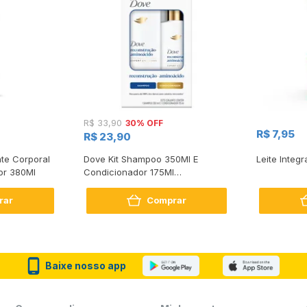
30% OFF
R$ 33,90
R$ 7,95
R$ 23,90
te Corporal
Dove Kit Shampoo 350Ml E
Leite Integr
or 380Ml
Condicionador 175Ml
Reconstrução + Aminoácido
rar
Comprar
Baixe nosso app