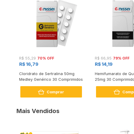
70% OFF
79% OFF
R$ 55,29
R$ 66,95
R$ 16,79
R$ 14,19
s
Cloridrato de Sertralina 50mg
Hemifumarato de Qu
Medley Genérico 30 Comprimidos
25mg 30 Comprimid
Comprar
Comp
Mais Vendidos