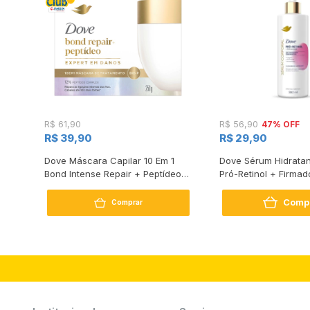
47% OFF
R$ 61,90
R$ 56,90
R$ 39,90
R$ 29,90
s
Dove Máscara Capilar 10 Em 1
Dove Sérum Hidratan
Bond Intense Repair + Peptídeo
Pró-Retinol + Firmad
250G
Comp
Comprar