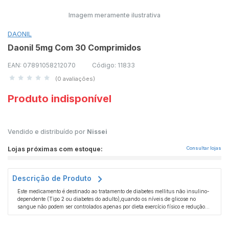
Imagem meramente ilustrativa
DAONIL
Daonil 5mg Com 30 Comprimidos
EAN: 07891058212070
Código: 11833
(0 avaliações)
Produto indisponível
Vendido e distribuído por
Nissei
Lojas próximas com estoque:
Consultar lojas
Descrição de Produto
Este medicamento é destinado ao tratamento de diabetes mellitus não insulino-
dependente (Tipo 2 ou diabetes do adulto),quando os níveis de glicose no
sangue não podem ser controlados apenas por dieta exercício físico e redução
de peso. DAONIL 5MG É UM MEDICAMENTO. SEU USO PODE TRAZER
RISCOS. PROCURE UM MÉDICO OU UM FARMACÊUTICO. LEIA A BULA.