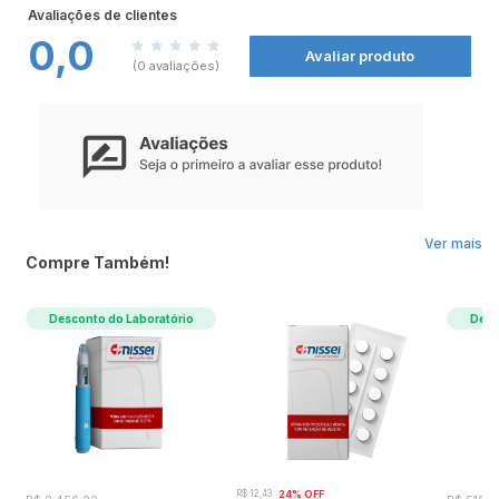
Avaliações de clientes
0,0
Avaliar produto
(0 avaliações)
Ver mais
Compre Também!
Desconto do Laboratório
Desc
R$ 12,43
24% OFF