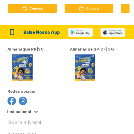
Peptídeo 250G
Firmador 380Ml
Reconst
Comprar
Comprar
Baixe Nosso App
Almanaque PR|SC
Almanaque SP|DF|GO
Redes sociais
Institucional
Sobre a Nissei