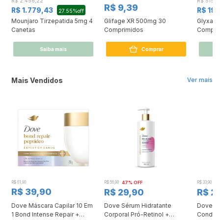
R$ 2.456,22
R$ 515,5
R$ 9,39
R$ 1.779,43
R$ 19
27.55%off
Mounjaro Tirzepatida 5mg 4
Glifage XR 500mg 30
Glyxam
Canetas
Comprimidos
Compri
Saiba mais
Comprar
Mais Vendidos
Ver mais
R$ 61,90
R$ 56,90
47% OFF
R$ 33,90
3
R$ 39,90
R$ 29,90
R$ 2
Dove Máscara Capilar 10 Em
Dove Sérum Hidratante
Dove Ki
1 Bond Intense Repair +
Corporal Pró-Retinol +
Condici