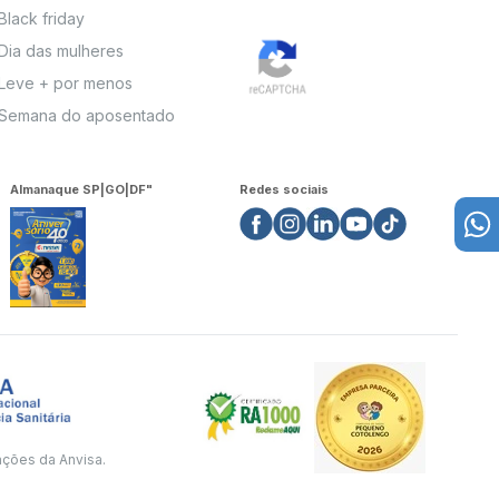
Black friday
Dia das mulheres
Leve + por menos
Semana do aposentado
Almanaque SP|GO|DF"
Redes sociais
ações da Anvisa.