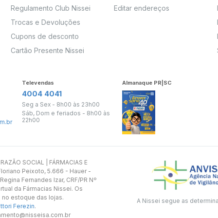
Regulamento Club Nissei
Editar endereços
Trocas e Devoluções
Cupons de desconto
Cartão Presente Nissei
Televendas
Almanaque PR|SC
4004 4041
Seg a Sex - 8h00 às 23h00
Sáb, Dom e feriados - 8h00 às
22h00
m.br
s. RAZÃO SOCIAL | FÁRMACIAS E
oriano Peixoto, 5.666 - Hauer -
 Regina Fernandes Izar, CRF/PR Nº
rtual da Fármacias Nissei. Os
 no estoque das lojas.
A Nissei segue as determin
tori Ferezin
.
utamento@nisseisa.com.br