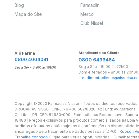
Blog
Farmaclin
Mapa do Site
Merco
Club Nissei
Alô Farma
Atendimento ao Cliente
0800 4004041
0800 6436464
Seg a Sáb - 8h00 às 22h00
Seg a Sex - 8h00 às 16h30
Dom e feriados - 8h00 às 20h00
atendimentocliente@nisseisa.co
Copyright ©️ 2020 Fármacias Nissei - Todos os direitos reservado
DROGARIAS NISSEI |CNPJ: 79.430.682/0028-42 | End: Av. Marechal Fl
Curitiba - PR| CEP: 81.630-000 | Farmacêutico Responsável: Sandra
18480 | Preços exclusivos para produtos comercializados na Loja Vi
pedidos efetuados estão sujeitos à confirmação da disponibilidade
Encarregado pelo tratamento de dados pessoais (DPO) |
Robson Vet
Trabalhe conosco
Clique para ver as oportunidades! | E-mail: recr