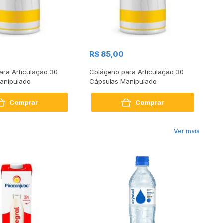
R$ 85,00
R
ara Articulação 30
Colágeno para Articulação 30
Co
anipulado
Cápsulas Manipulado
Cá
Comprar
Comprar
Ver mais