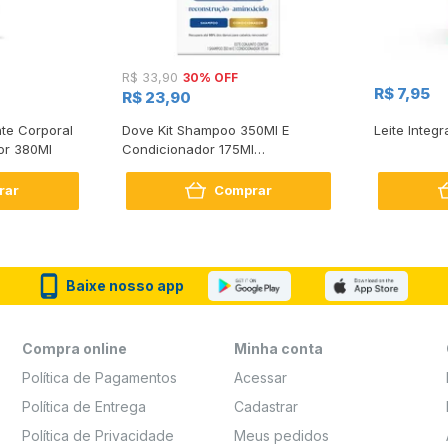
30% OFF
R$ 33,90
R$ 7,95
R$ 23,90
te Corporal
Dove Kit Shampoo 350Ml E
Leite Integr
or 380Ml
Condicionador 175Ml
Reconstrução + Aminoácido
rar
Comprar
Baixe nosso app
Compra online
Minha conta
Política de Pagamentos
Acessar
Política de Entrega
Cadastrar
Política de Privacidade
Meus pedidos