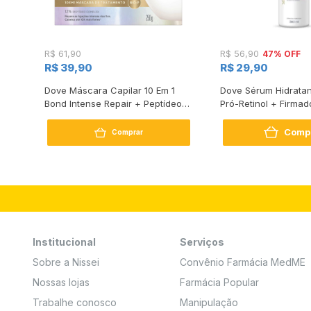
47% OFF
R$ 61,90
R$ 56,90
R$ 39,90
R$ 29,90
s
Dove Máscara Capilar 10 Em 1
Dove Sérum Hidratan
Bond Intense Repair + Peptídeo
Pró-Retinol + Firmad
250G
Comp
Comprar
Institucional
Serviços
Sobre a Nissei
Convênio Farmácia MedME
Nossas lojas
Farmácia Popular
Trabalhe conosco
Manipulação