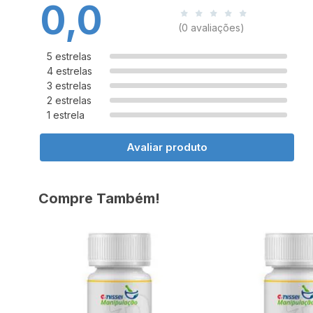
0,0
(0 avaliações)
5 estrelas
4 estrelas
3 estrelas
2 estrelas
1 estrela
Avaliar produto
Compre Também!