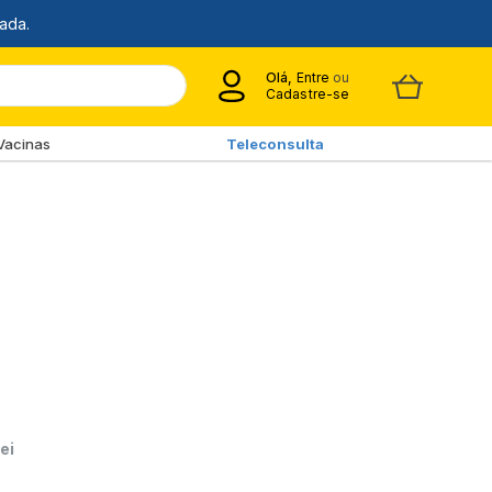
Olá,
Entre
ou
Cadastre-se
Vacinas
Teleconsulta
ei