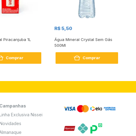
R$
R$ 5,50
R
al Piracanjuba 1L
Água Mineral Crystal Sem Gás
Do
500Ml
Bo
2
Comprar
Comprar
Campanhas
Linha Exclusiva Nissei
Novidades
Almanaque