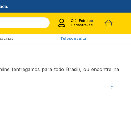
Olá,
Entre
ou
Cadastre-se
Vacinas
Teleconsulta
nline (entregamos para todo Brasil), ou encontre na
1