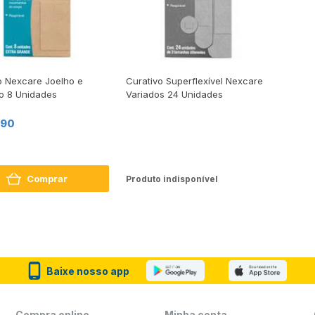
o Nexcare Joelho e
Curativo Superflexível Nexcare
o 8 Unidades
Variados 24 Unidades
,90
Comprar
Produto indisponível
Baixe nosso app
Compra online
Minha conta