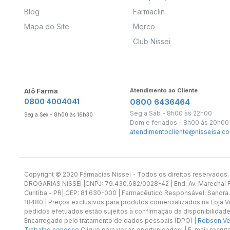
Blog
Farmaclin
Mapa do Site
Merco
Club Nissei
Alô Farma
Atendimento ao Cliente
0800 4004041
0800 6436464
Seg a Sáb - 8h00 às 22h00
Seg a Sex - 8h00 às 16h30
Dom e feriados - 8h00 às 20h00
atendimentocliente@nisseisa.co
Copyright ©️ 2020 Fármacias Nissei - Todos os direitos reservado
DROGARIAS NISSEI |CNPJ: 79.430.682/0028-42 | End: Av. Marechal Fl
Curitiba - PR| CEP: 81.630-000 | Farmacêutico Responsável: Sandra
18480 | Preços exclusivos para produtos comercializados na Loja Vi
pedidos efetuados estão sujeitos à confirmação da disponibilidade
Encarregado pelo tratamento de dados pessoais (DPO) |
Robson Vet
Trabalhe conosco
Clique para ver as oportunidades! | E-mail: recr