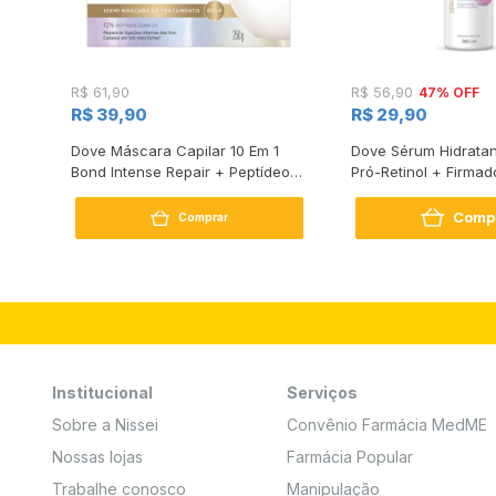
47% OFF
R$ 61,90
R$ 56,90
R$ 39,90
R$ 29,90
s
Dove Máscara Capilar 10 Em 1
Dove Sérum Hidratan
Bond Intense Repair + Peptídeo
Pró-Retinol + Firmad
250G
Comp
Comprar
Institucional
Serviços
Sobre a Nissei
Convênio Farmácia MedME
Nossas lojas
Farmácia Popular
Trabalhe conosco
Manipulação