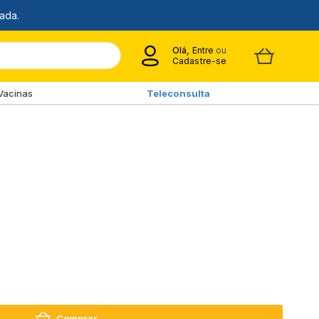
Olá,
Entre
ou
Cadastre-se
Vacinas
Teleconsulta
Comprar