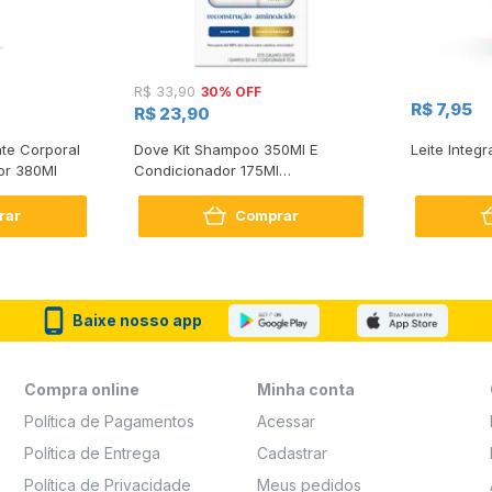
30% OFF
R$ 33,90
R$ 7,95
R$ 23,90
te Corporal
Dove Kit Shampoo 350Ml E
Leite Integr
or 380Ml
Condicionador 175Ml
Reconstrução + Aminoácido
rar
Comprar
Baixe nosso app
Compra online
Minha conta
Política de Pagamentos
Acessar
Política de Entrega
Cadastrar
Política de Privacidade
Meus pedidos