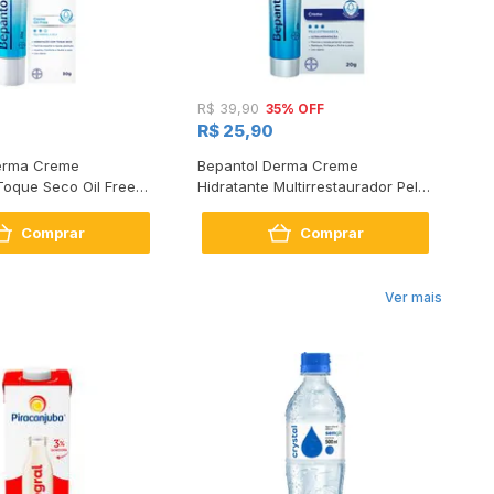
35% OFF
R$ 39,90
R$
R$ 25,90
R$
erma Creme
Bepantol Derma Creme
Az
Toque Seco Oil Free
Hidratante Multirrestaurador Pele
l a Seca 30g
Extrasseca 20g
Comprar
Comprar
Ver mais