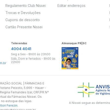
Regulamento Club Nissei
Editar endereços
Trocas e Devoluções
Cupons de desconto
Cartão Presente Nissei
Televendas
Almanaque PR|SC
4004 4041
Seg a Sex - 8h00 às 23h00
Sáb, Dom e feriados - 8h00 às
22h00
m.br
s. RAZÃO SOCIAL | FÁRMACIAS E
oriano Peixoto, 5.666 - Hauer -
 Regina Fernandes Izar, CRF/PR Nº
rtual da Fármacias Nissei. Os
 no estoque das lojas.
A Nissei segue as determin
tori Ferezin
.
utamento@nisseisa.com.br