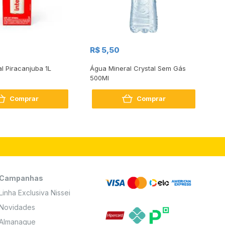
R$
R$ 5,50
R
al Piracanjuba 1L
Água Mineral Crystal Sem Gás
Do
500Ml
Bo
2
Comprar
Comprar
Campanhas
Linha Exclusiva Nissei
Novidades
Almanaque