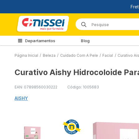
Departamentos
Blog
Página Inicial
/
Beleza
/
Cuidado Com A Pele
/
Facial
/
Curativo A
Curativo Aishy Hidrocoloide Pa
EAN: 07898560030222
Código: 1005683
AISHY