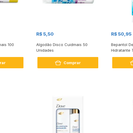
R$ 5,50
R$ 50,95
ais 100
Algodão Disco Cuidmais 50
Bepantol D
Unidades
Hidratante 
Pele Norma
rar
Comprar