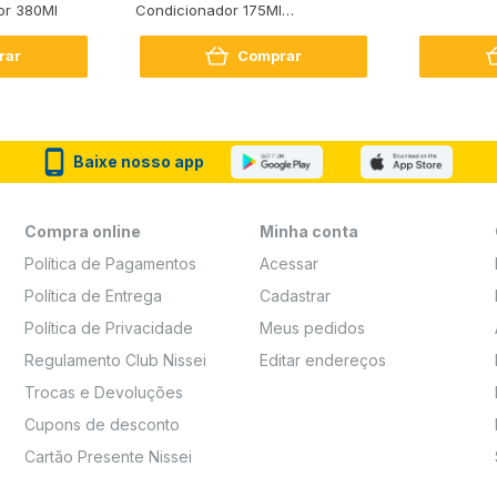
or 380Ml
Condicionador 175Ml
Reconstrução + Aminoácido
rar
Comprar
Baixe nosso app
Compra online
Minha conta
Política de Pagamentos
Acessar
Política de Entrega
Cadastrar
Política de Privacidade
Meus pedidos
Regulamento Club Nissei
Editar endereços
Trocas e Devoluções
Cupons de desconto
Cartão Presente Nissei