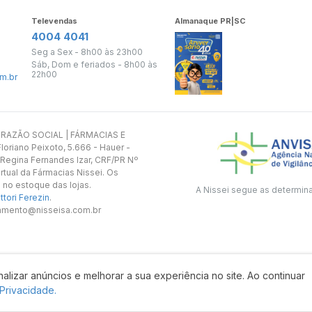
Televendas
Almanaque PR|SC
4004 4041
Seg a Sex - 8h00 às 23h00
Sáb, Dom e feriados - 8h00 às
22h00
m.br
s. RAZÃO SOCIAL | FÁRMACIAS E
oriano Peixoto, 5.666 - Hauer -
 Regina Fernandes Izar, CRF/PR Nº
rtual da Fármacias Nissei. Os
 no estoque das lojas.
A Nissei segue as determin
tori Ferezin
.
utamento@nisseisa.com.br
alizar anúncios e melhorar a sua experiência no site. Ao continuar
Desenvolvido por:
 Privacidade.