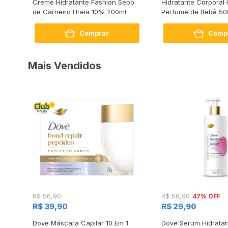
 Q10
Creme Hidratante Fashion Sebo
Hidratante Corporal 
de Carneiro Ureia 10% 200ml
Perfume de Bebê 50
Comprar
Comp
Mais Vendidos
47% OFF
R$ 56,90
R$ 56,90
R$ 39,90
R$ 29,90
s
Dove Máscara Capilar 10 Em 1
Dove Sérum Hidratan