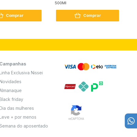
500Ml
Bo
2
Comprar
Comprar
Campanhas
Linha Exclusiva Nissei
Novidades
Almanaque
Black friday
Dia das mulheres
Leve + por menos
Semana do aposentado