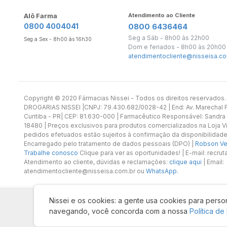
Alô Farma
Atendimento ao Cliente
0800 4004041
0800 6436464
Seg a Sáb - 8h00 às 22h00
Seg a Sex - 8h00 às 16h30
Dom e feriados - 8h00 às 20h00
atendimentocliente@nisseisa.co
Copyright ©️ 2020 Fármacias Nissei - Todos os direitos reservado
DROGARIAS NISSEI |CNPJ: 79.430.682/0028-42 | End: Av. Marechal Fl
Curitiba - PR| CEP: 81.630-000 | Farmacêutico Responsável: Sandra
18480 | Preços exclusivos para produtos comercializados na Loja Vi
pedidos efetuados estão sujeitos à confirmação da disponibilidade
Encarregado pelo tratamento de dados pessoais (DPO) |
Robson Vet
Trabalhe conosco
Clique para ver as oportunidades! | E-mail: recr
Atendimento ao cliente, dúvidas e reclamações:
clique aqui
| Email:
atendimentocliente@nisseisa.com.br ou
WhatsApp
.
Nissei e os cookies: a gente usa cookies para person
navegando, você concorda com a nossa
Política de