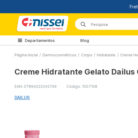
Departamentos
Blog
Página Inicial
/
Dermocosméticos
/
Corpo
/
Hidratante
/
Creme Hid
Creme Hidratante Gelato Dailus
EAN: 07894222042749
Código: 1007108
DAILUS