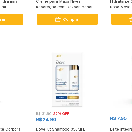
Hidramais
Creme para Mãos Nivea
Hidratante 
0ml
Reparação com Dexpanthenol
Rosa Mosqu
75g
rar
Comprar
22% OFF
R$ 31,90
R$ 7,95
R$ 24,90
te Corporal
Dove Kit Shampoo 350Ml E
Leite Integr