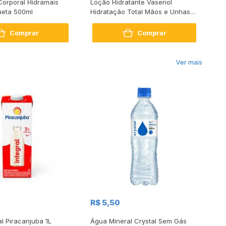
Corporal Hidramais
Loção Hidratante Vasenol
Hi
eta 500ml
Hidratação Total Mãos e Unhas
Co
200ml
Comprar
Comprar
Ver mais
R$
R$ 5,50
R
al Piracanjuba 1L
Água Mineral Crystal Sem Gás
Do