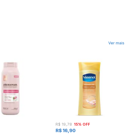
Ver mais
15% OFF
R$ 19,78
R
R$ 16,90