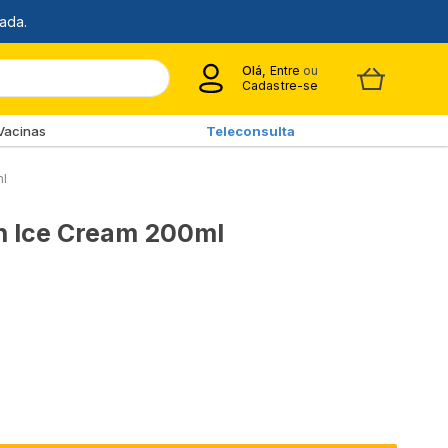
Olá,
Entre
ou
Cadastre-se
Vacinas
Teleconsulta
ml
n Ice Cream 200ml