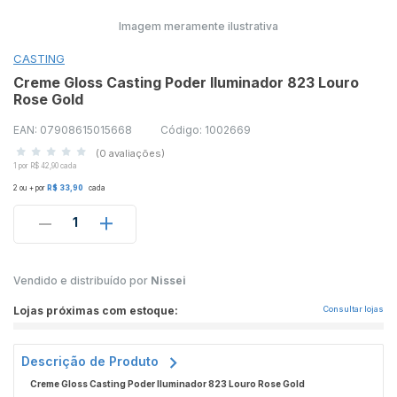
Imagem meramente ilustrativa
CASTING
Creme Gloss Casting Poder Iluminador 823 Louro
Rose Gold
EAN: 07908615015668
Código: 1002669
(0 avaliações)
1 por R$ 42,90 cada
2 ou + por
R$ 33,90
cada
1
Vendido e distribuído por
Nissei
Lojas próximas com estoque:
Consultar lojas
Descrição de Produto
Creme Gloss Casting Poder Iluminador 823 Louro Rose Gold