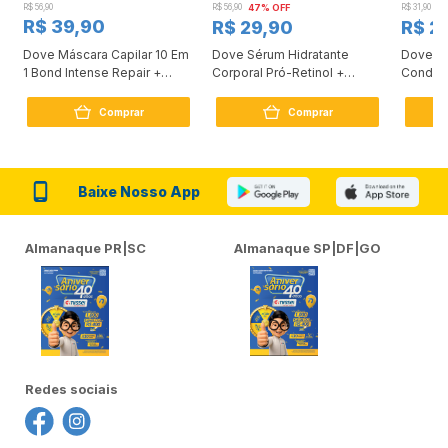
R$ 56,90
R$ 56,90
47% OFF
R$ 31,90
2
R$ 39,90
R$ 29,90
R$ 2
Dove Máscara Capilar 10 Em
Dove Sérum Hidratante
Dove Ki
1 Bond Intense Repair +
Corporal Pró-Retinol +
Condici
Peptídeo 250G
Firmador 380Ml
Reconst
Comprar
Comprar
Baixe Nosso App
Almanaque PR|SC
Almanaque SP|DF|GO
Redes sociais