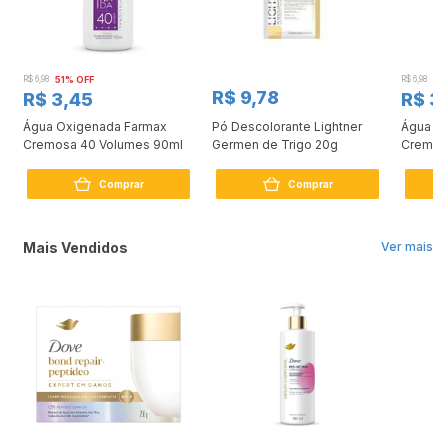
R$ 6,98
51% OFF
R$ 6,98
51
R$ 9,78
R$ 3,45
R$ 3
Água Oxigenada Farmax
Pó Descolorante Lightner
Água O
Cremosa 40 Volumes 90ml
Germen de Trigo 20g
Cremos
Comprar
Comprar
Mais Vendidos
Ver mais