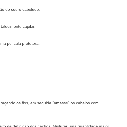
ação do couro cabeludo.
talecimento capilar.
a película protetora.
raçando os fios, em seguida “amasse” os cabelos com
ito de definição dos cachos. Misturar uma quantidade maior