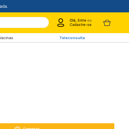
Olá,
Entre
ou
Cadastre-se
Vacinas
Teleconsulta
Comprar