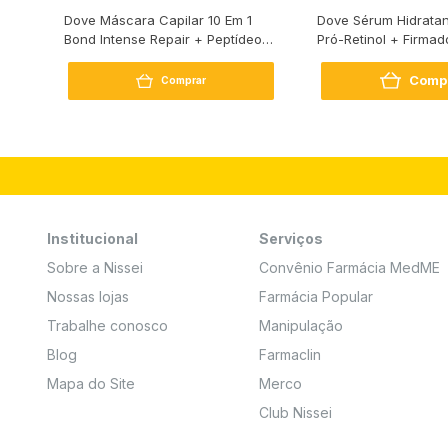
s
Dove Máscara Capilar 10 Em 1
Dove Sérum Hidratan
Bond Intense Repair + Peptídeo
Pró-Retinol + Firmad
250G
Comp
Comprar
Institucional
Serviços
Sobre a Nissei
Convênio Farmácia MedME
Nossas lojas
Farmácia Popular
Trabalhe conosco
Manipulação
Blog
Farmaclin
Mapa do Site
Merco
Club Nissei