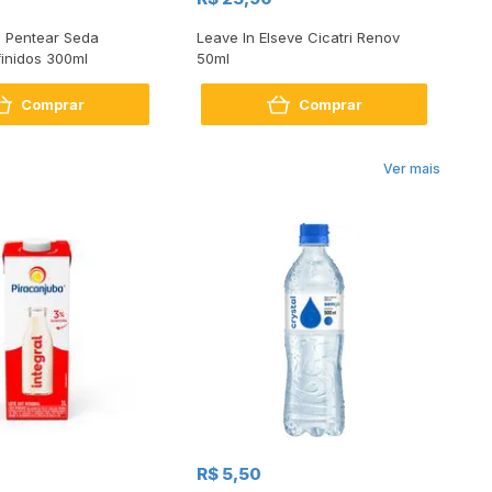
 Pentear Seda
Leave In Elseve Cicatri Renov
Cr
inidos 300ml
50ml
De
Comprar
Comprar
Ver mais
R$
R$ 5,50
R