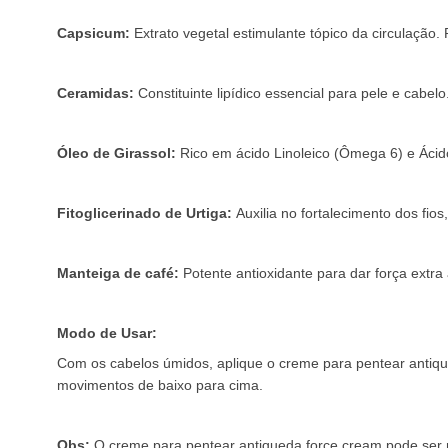
Capsicum:
Extrato vegetal estimulante tópico da circulação.
Ceramidas:
Constituinte lipídico essencial para pele e cabel
Óleo de Girassol:
Rico em ácido Linoleico (Ômega 6) e Ácid
Fitoglicerinado de Urtiga:
Auxilia no fortalecimento dos fio
Manteiga de café:
Potente antioxidante para dar força extra
Modo de Usar:
Com os cabelos úmidos, aplique o creme para pentear anti
movimentos de baixo para cima.
Obs:
O creme para pentear antiqueda force cream pode ser 