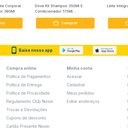
te Corporal
Dove Kit Shampoo 350Ml E
Leite Integr
or 380Ml
Condicionador 175Ml
Reconstrução + Aminoácido
rar
Comprar
Baixe nosso app
Compra online
Minha conta
Política de Pagamentos
Acessar
Política de Entrega
Cadastrar
Política de Privacidade
Meus pedidos
Regulamento Club Nissei
Editar endereços
Trocas e Devoluções
Cupons de desconto
Cartão Presente Nissei