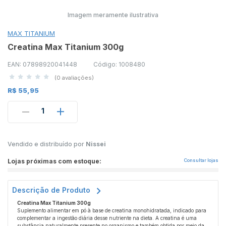
Imagem meramente ilustrativa
MAX TITANIUM
Creatina Max Titanium 300g
EAN: 07898920041448
Código: 1008480
(0 avaliações)
R$ 55,95
1
Vendido e distribuído por
Nissei
Lojas próximas com estoque:
Consultar lojas
Descrição de Produto
Creatina Max Titanium 300g
Suplemento alimentar em pó à base de creatina monohidratada, indicado para
complementar a ingestão diária desse nutriente na dieta. A creatina é uma
substância naturalmente presente no organismo e também obtida por meio da