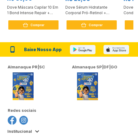
Dove Máscara Capilar 10 Em
Dove Sérum Hidratante
Dove Ki
1 Bond Intense Repair +
Corporal Pró-Retinol +
Condici
Peptídeo 250G
Firmador 380Ml
Reconst
Comprar
Comprar
Baixe Nosso App
Almanaque PR|SC
Almanaque SP|DF|GO
Redes sociais
Institucional