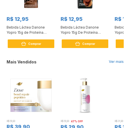
R$ 12,95
R$ 12,95
R$ 1
x
Bebida Láctea Danone
Bebida Láctea Danone
Bebida 
Yopro 15g de Proteína
Yopro 15g De Proteína
Yopro 1
Chocolate 250ml
Capuccino 250ml
Banana
Comprar
Comprar
Mais Vendidos
Ver mais
R$ 56,90
R$ 56,90
47% OFF
R$ 31,90
2
R$ 39,90
R$ 29,90
R$ 2