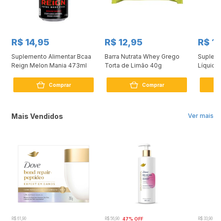
R$ 14,95
R$ 12,95
R$ 1
Suplemento Alimentar Bcaa
Barra Nutrata Whey Grego
Supleme
Reign Melon Mania 473ml
Torta de Limão 40g
Líquido
Comprar
Comprar
Mais Vendidos
Ver mais
R$ 61,90
R$ 56,90
47% OFF
R$ 33,90
3