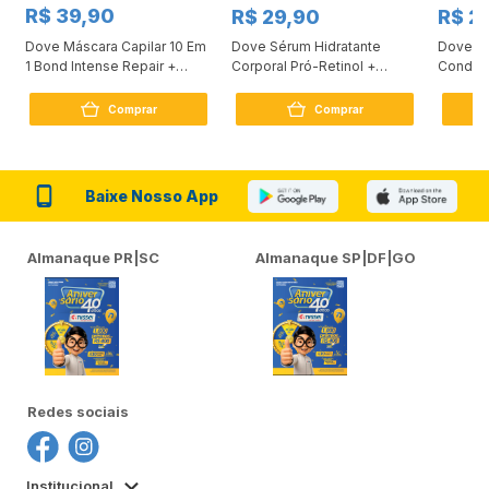
R$ 39,90
R$ 29,90
R$ 2
Dove Máscara Capilar 10 Em
Dove Sérum Hidratante
Dove Ki
1 Bond Intense Repair +
Corporal Pró-Retinol +
Condici
Peptídeo 250G
Firmador 380Ml
Reconst
Comprar
Comprar
Baixe Nosso App
Almanaque PR|SC
Almanaque SP|DF|GO
Redes sociais
Institucional