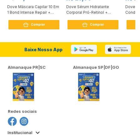
Dove Máscara Capilar 10 Em
Dove Sérum Hidratante
Dove Ki
1 Bond Intense Repair +
Corporal Pró-Retinol +
Condici
Peptídeo 250G
Firmador 380Ml
Reconst
Comprar
Comprar
Baixe Nosso App
Almanaque PR|SC
Almanaque SP|DF|GO
Redes sociais
Institucional