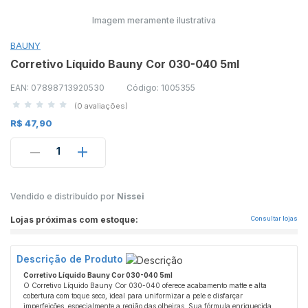
Imagem meramente ilustrativa
BAUNY
Corretivo Líquido Bauny Cor 030-040 5ml
EAN: 07898713920530
Código: 1005355
(0 avaliações)
R$ 47,90
1
Vendido e distribuído por
Nissei
Lojas próximas com estoque:
Consultar lojas
Descrição de Produto
Corretivo Líquido Bauny Cor 030-040 5ml
O Corretivo Líquido Bauny Cor 030-040 oferece acabamento matte e alta
cobertura com toque seco, ideal para uniformizar a pele e disfarçar
imperfeições, especialmente a região das olheiras. Sua fórmula enriquecida