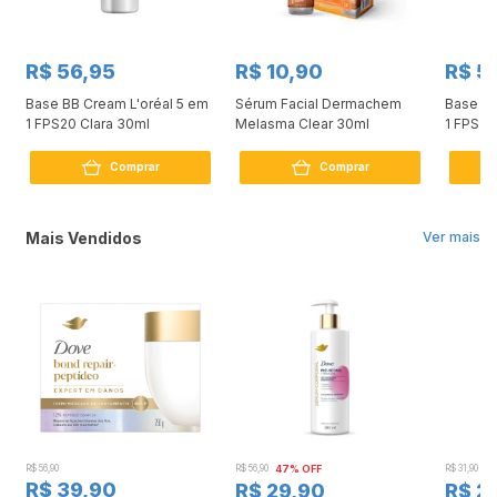
R$ 56,95
R$ 10,90
R$ 5
Base BB Cream L'oréal 5 em
Sérum Facial Dermachem
Base BB
1 FPS20 Clara 30ml
Melasma Clear 30ml
1 FPS20
Comprar
Comprar
Mais Vendidos
Ver mais
R$ 56,90
R$ 56,90
47% OFF
R$ 31,90
2
R$ 39,90
R$ 29,90
R$ 2