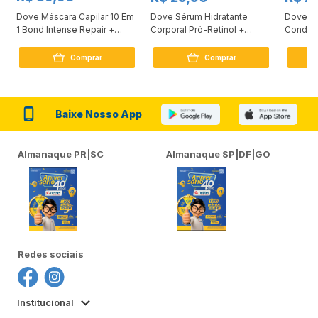
Dove Máscara Capilar 10 Em
Dove Sérum Hidratante
Dove Ki
1 Bond Intense Repair +
Corporal Pró-Retinol +
Condici
Peptídeo 250G
Firmador 380Ml
Reconst
Comprar
Comprar
Baixe Nosso App
Almanaque PR|SC
Almanaque SP|DF|GO
Redes sociais
Institucional