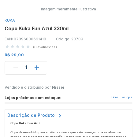
Imagem meramente ilustrativa
KUKA
Copo Kuka Fun Azul 330ml
EAN: 07896000661418
Código: 20709
(0 avaliações)
R$ 29,90
1
Vendido e distribuído por
Nissei
Lojas próximas com estoque:
Consultar lojas
Descrição de Produto
Copo Kuka Fun Azul
Copo desenvolvido para auxiliar a criança que está começando a se alimentar
sozinha, ideal para fase de transição. Design exclusivo e forma anatômica fácil de