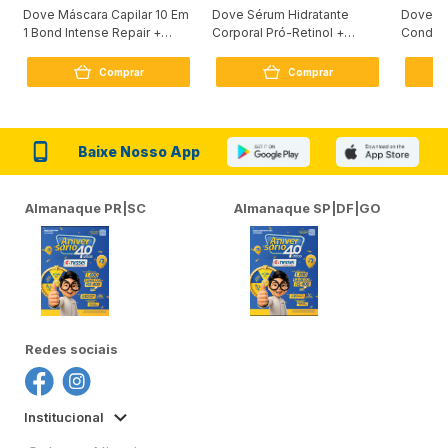
Dove Máscara Capilar 10 Em
Dove Sérum Hidratante
Dove Ki
1 Bond Intense Repair +
Corporal Pró-Retinol +
Condici
Peptídeo 250G
Firmador 380Ml
Reconst
Comprar
Comprar
Baixe Nosso App
Almanaque PR|SC
Almanaque SP|DF|GO
Redes sociais
Institucional