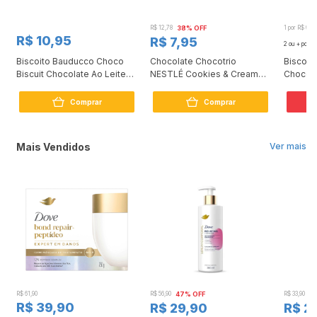
R$ 12,78
38% OFF
1 por R$ 6,7
R$ 10,95
R$ 7,95
2 ou + por
R
Biscoito Bauducco Choco
Chocolate Chocotrio
Biscoit
Biscuit Chocolate Ao Leite
NESTLÉ Cookies & Cream
Chocola
80g
90g
Comprar
Comprar
2
Mais Vendidos
Ver mais
R$ 61,90
R$ 56,90
47% OFF
R$ 33,90
3
R$ 39,90
R$ 29,90
R$ 2