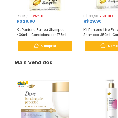
25% OFF
25% OFF
R$ 39,90
R$ 39,90
R$ 29,90
R$ 29,90
m
Kit Pantene Bambu Shampoo
Kit Pantene Liso Ex
ador
400ml + Condicionador 175ml
Shampoo 350ml+Con
175ml
Comprar
Comp
Mais Vendidos