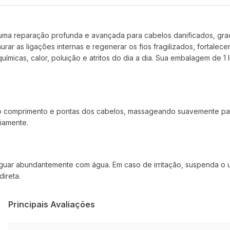
ma reparação profunda e avançada para cabelos danificados, graç
taurar as ligações internas e regenerar os fios fragilizados, fortal
uímicas, calor, poluição e atritos do dia a dia. Sua embalagem de 1
comprimento e pontas dos cabelos, massageando suavemente para f
iamente.
xaguar abundantemente com água. Em caso de irritação, suspenda o 
direta.
Principais Avaliações