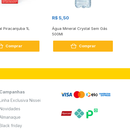
R$
R$ 5,50
R
al Piracanjuba 1L
Água Mineral Crystal Sem Gás
Do
500Ml
Bo
2
Comprar
Comprar
Campanhas
Linha Exclusiva Nissei
Novidades
Almanaque
Black friday