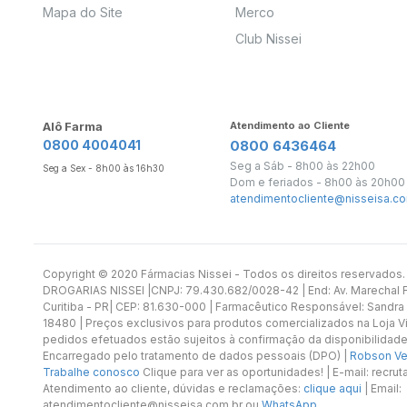
Mapa do Site
Merco
Club Nissei
Alô Farma
Atendimento ao Cliente
0800 4004041
0800 6436464
Seg a Sáb - 8h00 às 22h00
Seg a Sex - 8h00 às 16h30
Dom e feriados - 8h00 às 20h00
atendimentocliente@nisseisa.co
Copyright ©️ 2020 Fármacias Nissei - Todos os direitos reservado
DROGARIAS NISSEI |CNPJ: 79.430.682/0028-42 | End: Av. Marechal Fl
Curitiba - PR| CEP: 81.630-000 | Farmacêutico Responsável: Sandra
18480 | Preços exclusivos para produtos comercializados na Loja Vi
pedidos efetuados estão sujeitos à confirmação da disponibilidade
Encarregado pelo tratamento de dados pessoais (DPO) |
Robson Vet
Trabalhe conosco
Clique para ver as oportunidades! | E-mail: recr
Atendimento ao cliente, dúvidas e reclamações:
clique aqui
| Email:
atendimentocliente@nisseisa.com.br ou
WhatsApp
.