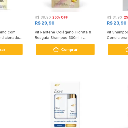
25% OFF
2
R$ 39,90
R$ 31,90
R$ 29,90
R$ 23,90
tremo com
Kit Pantene Colágeno Hidrata &
Kit Shampo
dicionador
Resgata Shampoo 300ml +
Condiciona
Condicionador 150ml
Intense Rep
rar
Comprar