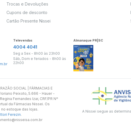
Trocas e Devoluções
Cupons de desconto
Cartão Presente Nissei
Televendas
Almanaque PR|SC
4004 4041
Seg a Sex - 8h00 às 23h00
Sáb, Dom e feriados - 8h00 às
22h00
m.br
s. RAZÃO SOCIAL | FÁRMACIAS E
oriano Peixoto, 5.666 - Hauer -
 Regina Fernandes Izar, CRF/PR Nº
rtual da Fármacias Nissei. Os
 no estoque das lojas.
A Nissei segue as determin
tori Ferezin
.
utamento@nisseisa.com.br