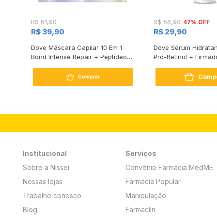
47% OFF
R$ 61,90
R$ 56,90
R$ 39,90
R$ 29,90
s
Dove Máscara Capilar 10 Em 1
Dove Sérum Hidratan
Bond Intense Repair + Peptídeo
Pró-Retinol + Firmad
250G
Comp
Comprar
Institucional
Serviços
Sobre a Nissei
Convênio Farmácia MedME
Nossas lojas
Farmácia Popular
Trabalhe conosco
Manipulação
Blog
Farmaclin