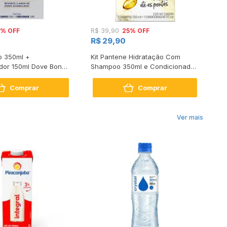
5% OFF
25% OFF
R$ 39,90
R$
R$ 29,90
R
o 350ml +
Kit Pantene Hidratação Com
Ki
dor 150ml Dove Bond
Shampoo 350ml e Condicionador
Gl
air
175ml
17
Comprar
Comprar
Ver mais