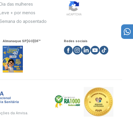
Dia das mulheres
Leve + por menos
Semana do aposentado
Almanaque SP|GO|DF"
Redes sociais
ações da Anvisa.