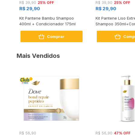
25% OFF
25% OFF
R$ 39,90
R$ 39,90
R$ 29,90
R$ 29,90
m
Kit Pantene Bambu Shampoo
Kit Pantene Liso Ex
ador
400ml + Condicionador 175ml
Shampoo 350ml+Con
175ml
Comprar
Comp
Mais Vendidos
47% OFF
R$ 56,90
R$ 56,90