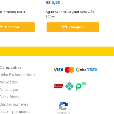
R$ 5,50
R
al Piracanjuba 1L
Água Mineral Crystal Sem Gás
Do
500Ml
Bo
2
Comprar
Comprar
Campanhas
Linha Exclusiva Nissei
Novidades
Almanaque
Black friday
Dia das mulheres
Leve + por menos