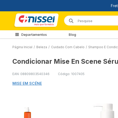
Departamentos
Blog
Página Inicial
/
Beleza
/
Cuidado Com Cabelo
/
Shampoo E Condic
Condicionar Mise En Scene Sér
EAN: 08809803540346
Código: 1007405
MISE EM SCÉNE