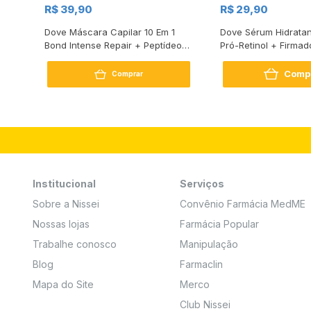
R$ 39,90
R$ 29,90
s
Dove Máscara Capilar 10 Em 1
Dove Sérum Hidratan
Bond Intense Repair + Peptídeo
Pró-Retinol + Firmad
250G
Comp
Comprar
Institucional
Serviços
Sobre a Nissei
Convênio Farmácia MedME
Nossas lojas
Farmácia Popular
Trabalhe conosco
Manipulação
Blog
Farmaclin
Mapa do Site
Merco
Club Nissei