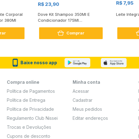
R$ 7,95
R$ 23,90
te Corporal
Dove Kit Shampoo 350Ml E
Leite Integr
or 380Ml
Condicionador 175Ml
Reconstrução + Aminoácido
rar
Comprar
Baixe nosso app
Compra online
Minha conta
Política de Pagamentos
Acessar
Política de Entrega
Cadastrar
Política de Privacidade
Meus pedidos
Regulamento Club Nissei
Editar endereços
Trocas e Devoluções
Cupons de desconto