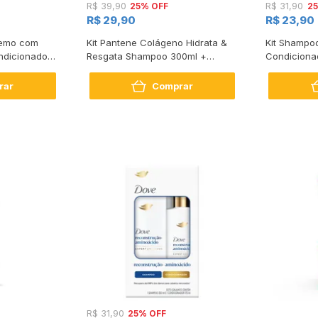
25% OFF
2
R$ 39,90
R$ 31,90
R$ 29,90
R$ 23,90
tremo com
Kit Pantene Colágeno Hidrata &
Kit Shampo
dicionador
Resgata Shampoo 300ml +
Condiciona
Condicionador 150ml
Intense Rep
rar
Comprar
25% OFF
R$ 31,90