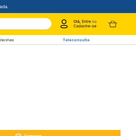
Olá,
Entre
ou
Cadastre-se
Vacinas
Teleconsulta
Comprar