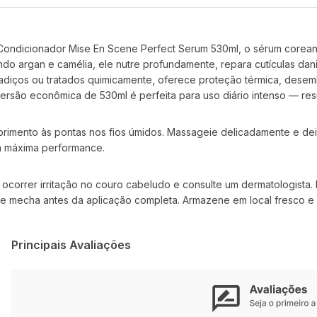
 o Condicionador Mise En Scene Perfect Serum 530ml, o sérum corea
ndo argan e camélia, ele nutre profundamente, repara cutículas dani
radiços ou tratados quimicamente, oferece proteção térmica, desem
 versão econômica de 530ml é perfeita para uso diário intenso — res
imento às pontas nos fios úmidos. Massageie delicadamente e dei
a máxima performance.
correr irritação no couro cabeludo e consulte um dermatologista. E
e de mecha antes da aplicação completa. Armazene em local fresco e
Principais Avaliações