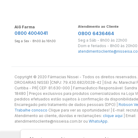
Alô Farma
Atendimento ao Cliente
0800 4004041
0800 6436464
Seg a Sáb - 8h00 às 22h00
Seg a Sex - 8h00 às 16h30
Dom e feriados - 8h00 às 20h00
atendimentocliente@nisseisa.co
Copyright ©️ 2020 Fármacias Nissei - Todos os direitos reservado
DROGARIAS NISSEI |CNPJ: 79.430.682/0028-42 | End: Av. Marechal Fl
Curitiba - PR| CEP: 81.630-000 | Farmacêutico Responsável: Sandra
18480 | Preços exclusivos para produtos comercializados na Loja Vi
pedidos efetuados estão sujeitos à confirmação da disponibilidade
Encarregado pelo tratamento de dados pessoais (DPO) |
Robson Vet
Trabalhe conosco
Clique para ver as oportunidades! | E-mail: recr
Atendimento ao cliente, dúvidas e reclamações:
clique aqui
| Email:
atendimentocliente@nisseisa.com.br ou
WhatsApp
.