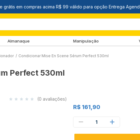
Almanaque
Manipulação
ionador
/
Condicionar Mise En Scene Sérum Perfect 530ml
um Perfect 530ml
(0 avaliações)
R$ 161,90
1