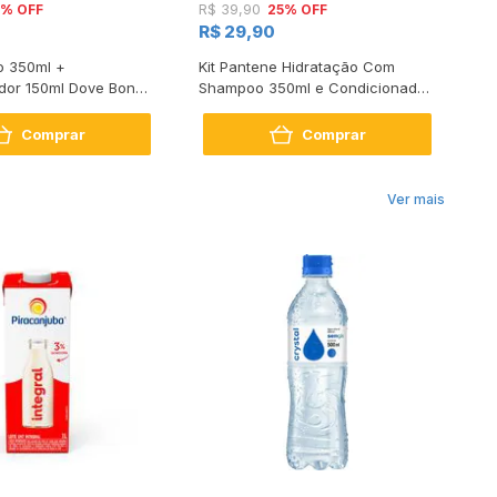
5% OFF
25% OFF
R$ 39,90
R
R$ 29,90
o 350ml +
Kit Pantene Hidratação Com
Ki
dor 150ml Dove Bond
Shampoo 350ml e Condicionador
Gl
air
175ml
17
Comprar
Comprar
Ver mais
R$