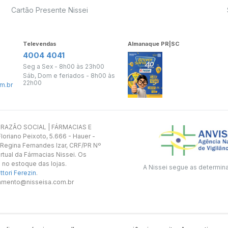
Cartão Presente Nissei
Televendas
Almanaque PR|SC
4004 4041
Seg a Sex - 8h00 às 23h00
Sáb, Dom e feriados - 8h00 às
22h00
m.br
s. RAZÃO SOCIAL | FÁRMACIAS E
oriano Peixoto, 5.666 - Hauer -
 Regina Fernandes Izar, CRF/PR Nº
rtual da Fármacias Nissei. Os
 no estoque das lojas.
A Nissei segue as determin
tori Ferezin
.
utamento@nisseisa.com.br