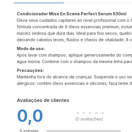
Condicionador Mise En Scene Perfect Serum 530ml
Eleve seus cuidados capilares ao nível profissional com
fórmula concentrada de 9 óleos essenciais premium, inclui
maciez sedosa que dura dias. Ideal para fios secos, queb
deixando cabelos leves, fluidos e cheios de vitalidade. A
Modo de uso:
Após lavar com shampoo, aplique generosamente do compr
água morna. Combine com o shampoo da mesma linha par
Precauções:
Mantenha fora do alcance de crianças. Suspenda o uso se o
alérgicos: contém óleos essenciais e silicones; faça test
Avaliações de clientes
0,0
(0 avaliações)
5 estrelas