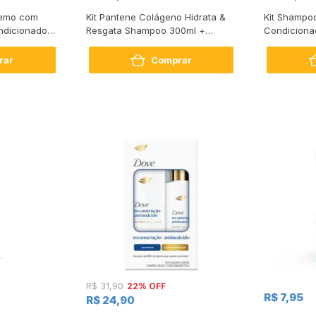
tremo com
Kit Pantene Colágeno Hidrata &
Kit Shampo
dicionador
Resgata Shampoo 300ml +
Condiciona
Condicionador 150ml
Intense Rep
rar
Comprar
22% OFF
R$ 31,90
R$ 7,95
R$ 24,90