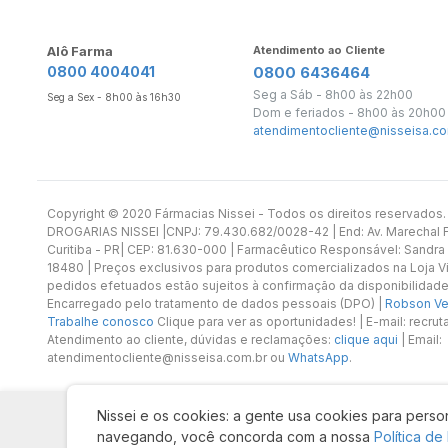
Alô Farma
Atendimento ao Cliente
0800 4004041
0800 6436464
Seg a Sáb - 8h00 às 22h00
Seg a Sex - 8h00 às 16h30
Dom e feriados - 8h00 às 20h00
atendimentocliente@nisseisa.co
Copyright ©️ 2020 Fármacias Nissei - Todos os direitos reservado
DROGARIAS NISSEI |CNPJ: 79.430.682/0028-42 | End: Av. Marechal Fl
Curitiba - PR| CEP: 81.630-000 | Farmacêutico Responsável: Sandra
18480 | Preços exclusivos para produtos comercializados na Loja Vi
pedidos efetuados estão sujeitos à confirmação da disponibilidade
Encarregado pelo tratamento de dados pessoais (DPO) |
Robson Vet
Trabalhe conosco
Clique para ver as oportunidades! | E-mail: recr
Atendimento ao cliente, dúvidas e reclamações:
clique aqui
| Email:
atendimentocliente@nisseisa.com.br ou
WhatsApp
.
Nissei e os cookies: a gente usa cookies para person
navegando, você concorda com a nossa
Política de