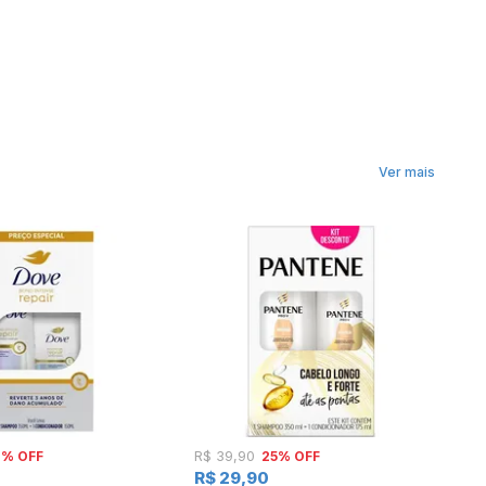
Ver mais
2% OFF
25% OFF
R$ 39,90
R
R$ 29,90