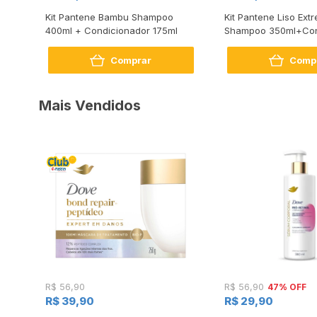
m
Kit Pantene Bambu Shampoo
Kit Pantene Liso Ex
ador
400ml + Condicionador 175ml
Shampoo 350ml+Con
175ml
Comprar
Comp
Mais Vendidos
47% OFF
R$ 56,90
R$ 56,90
R$ 39,90
R$ 29,90