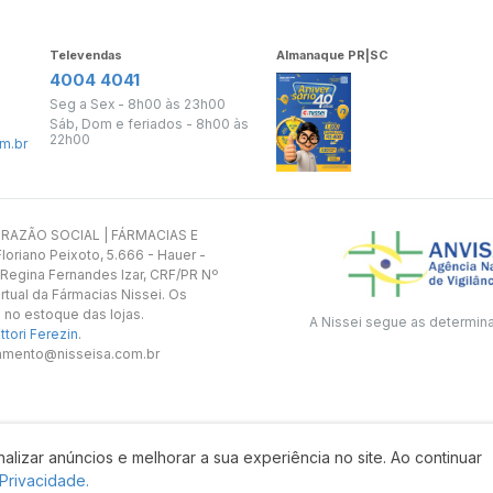
Televendas
Almanaque PR|SC
4004 4041
Seg a Sex - 8h00 às 23h00
Sáb, Dom e feriados - 8h00 às
22h00
m.br
s. RAZÃO SOCIAL | FÁRMACIAS E
oriano Peixoto, 5.666 - Hauer -
 Regina Fernandes Izar, CRF/PR Nº
rtual da Fármacias Nissei. Os
 no estoque das lojas.
A Nissei segue as determin
tori Ferezin
.
utamento@nisseisa.com.br
alizar anúncios e melhorar a sua experiência no site. Ao continuar
Desenvolvido por:
 Privacidade.