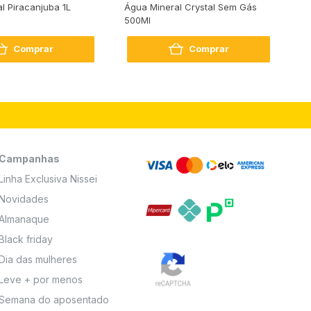
al Piracanjuba 1L
Água Mineral Crystal Sem Gás
Do
500Ml
Bo
2
Comprar
Comprar
Campanhas
Linha Exclusiva Nissei
Novidades
Almanaque
Black friday
Dia das mulheres
Leve + por menos
Semana do aposentado