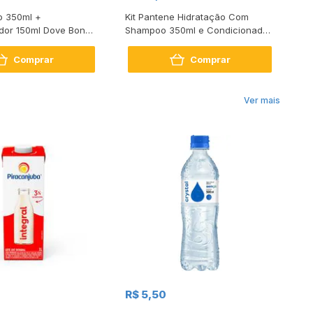
o 350ml +
Kit Pantene Hidratação Com
Ki
dor 150ml Dove Bond
Shampoo 350ml e Condicionador
Gl
air
175ml
17
Comprar
Comprar
Ver mais
R$
R$ 5,50
R