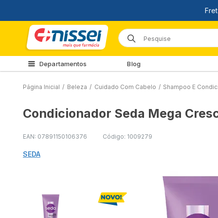
Departamentos
Blog
Página Inicial
/
Beleza
/
Cuidado Com Cabelo
/
Shampoo E Condic
Condicionador Seda Mega Cres
EAN: 07891150106376
Código: 1009279
SEDA