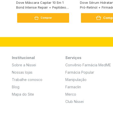
s
Dove Máscara Capilar 10 Em 1
Dove Sérum Hidratan
Bond Intense Repair + Peptídeo
Pró-Retinol + Firmad
250G
Comp
Comprar
Institucional
Serviços
Sobre a Nissei
Convênio Farmácia MedME
Nossas lojas
Farmácia Popular
Trabalhe conosco
Manipulação
Blog
Farmaclin
Mapa do Site
Merco
Club Nissei