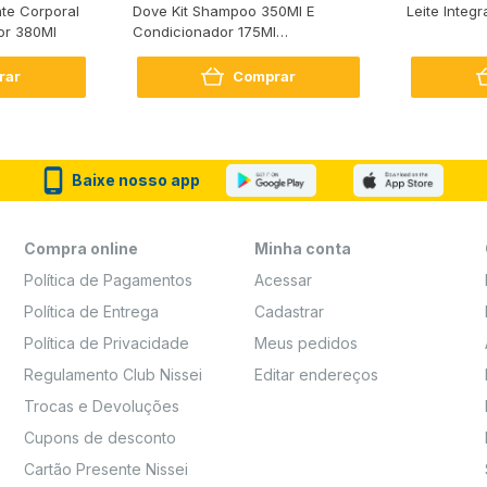
te Corporal
Dove Kit Shampoo 350Ml E
Leite Integr
or 380Ml
Condicionador 175Ml
Reconstrução + Aminoácido
rar
Comprar
Baixe nosso app
Compra online
Minha conta
Política de Pagamentos
Acessar
Política de Entrega
Cadastrar
Política de Privacidade
Meus pedidos
Regulamento Club Nissei
Editar endereços
Trocas e Devoluções
Cupons de desconto
Cartão Presente Nissei