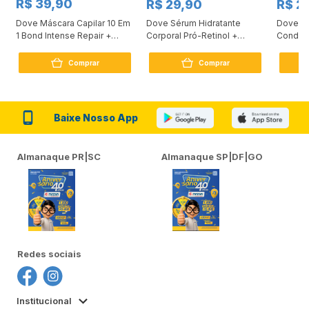
R$ 39,90
R$ 29,90
R$ 2
Dove Máscara Capilar 10 Em
Dove Sérum Hidratante
Dove Ki
1 Bond Intense Repair +
Corporal Pró-Retinol +
Condici
Peptídeo 250G
Firmador 380Ml
Reconst
Comprar
Comprar
Baixe Nosso App
Almanaque PR|SC
Almanaque SP|DF|GO
Redes sociais
Institucional