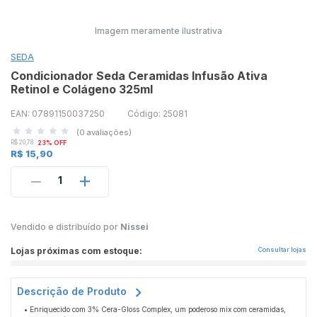
Imagem meramente ilustrativa
SEDA
Condicionador Seda Ceramidas Infusão Ativa
Retinol e Colágeno 325ml
EAN: 07891150037250
Código: 25081
(0 avaliações)
R$ 20,78
23% OFF
R$ 15,90
1
Vendido e distribuído por
Nissei
Lojas próximas com estoque:
Consultar lojas
Descrição de Produto
• Enriquecido com 3% Cera-Gloss Complex, um poderoso mix com ceramidas,