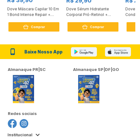
R$ 39,90
R$ 29,90
R$ 2
Dove Máscara Capilar 10 Em
Dove Sérum Hidratante
Dove Ki
1 Bond Intense Repair +
Corporal Pró-Retinol +
Condici
Peptídeo 250G
Firmador 380Ml
Reconst
Comprar
Comprar
Baixe Nosso App
Almanaque PR|SC
Almanaque SP|DF|GO
Redes sociais
Institucional