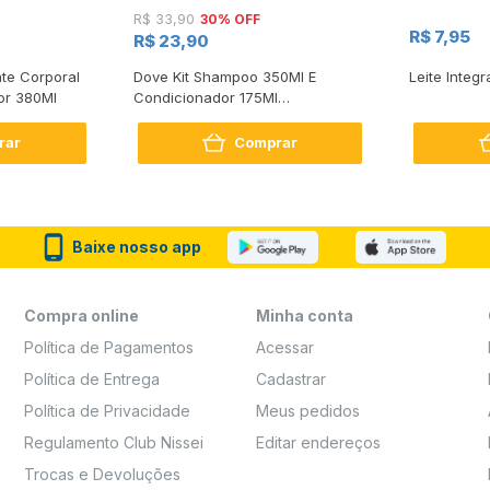
30% OFF
R$ 33,90
R$ 7,95
R$ 23,90
te Corporal
Dove Kit Shampoo 350Ml E
Leite Integr
or 380Ml
Condicionador 175Ml
Reconstrução + Aminoácido
rar
Comprar
Baixe nosso app
Compra online
Minha conta
Política de Pagamentos
Acessar
Política de Entrega
Cadastrar
Política de Privacidade
Meus pedidos
Regulamento Club Nissei
Editar endereços
Trocas e Devoluções