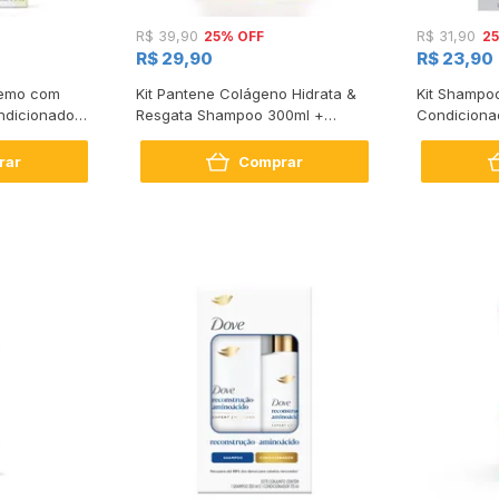
25% OFF
2
R$ 39,90
R$ 31,90
R$ 29,90
R$ 23,90
tremo com
Kit Pantene Colágeno Hidrata &
Kit Shampo
dicionador
Resgata Shampoo 300ml +
Condiciona
Condicionador 150ml
Intense Rep
rar
Comprar