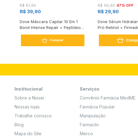
47% OFF
R$ 61,90
R$ 56,90
R$ 39,90
R$ 29,90
s
Dove Máscara Capilar 10 Em 1
Dove Sérum Hidratan
Bond Intense Repair + Peptídeo
Pró-Retinol + Firmad
250G
Comp
Comprar
Institucional
Serviços
Sobre a Nissei
Convênio Farmácia MedME
Nossas lojas
Farmácia Popular
Trabalhe conosco
Manipulação
Blog
Farmaclin
Mapa do Site
Merco