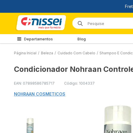
Departamentos
Blog
Página Inicial
/
Beleza
/
Cuidado Com Cabelo
/
Shampoo E Condic
Condicionador Nohraan Control
EAN: 07898586785717
Código: 1004337
NOHRAAN COSMETICOS