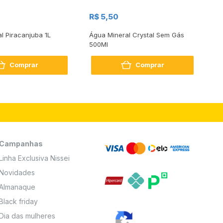
R$
R$ 5,50
R
al Piracanjuba 1L
Água Mineral Crystal Sem Gás
Do
500Ml
Bo
2
Comprar
Comprar
Campanhas
Linha Exclusiva Nissei
Novidades
Almanaque
Black friday
Dia das mulheres