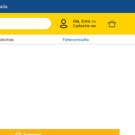
Olá,
Entre
ou
Cadastre-se
Vacinas
Teleconsulta
Comprar