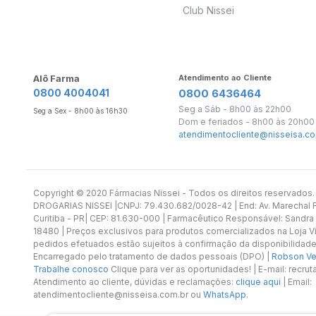
Club Nissei
Alô Farma
Atendimento ao Cliente
0800 4004041
0800 6436464
Seg a Sáb - 8h00 às 22h00
Seg a Sex - 8h00 às 16h30
Dom e feriados - 8h00 às 20h00
atendimentocliente@nisseisa.co
Copyright ©️ 2020 Fármacias Nissei - Todos os direitos reservado
DROGARIAS NISSEI |CNPJ: 79.430.682/0028-42 | End: Av. Marechal Fl
Curitiba - PR| CEP: 81.630-000 | Farmacêutico Responsável: Sandra
18480 | Preços exclusivos para produtos comercializados na Loja Vi
pedidos efetuados estão sujeitos à confirmação da disponibilidade
Encarregado pelo tratamento de dados pessoais (DPO) |
Robson Vet
Trabalhe conosco
Clique para ver as oportunidades! | E-mail: recr
Atendimento ao cliente, dúvidas e reclamações:
clique aqui
| Email:
atendimentocliente@nisseisa.com.br ou
WhatsApp
.