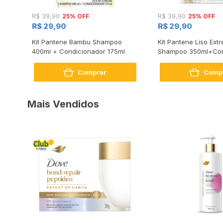
25% OFF
25% OFF
R$ 39,90
R$ 39,90
R$ 29,90
R$ 29,90
m
Kit Pantene Bambu Shampoo
Kit Pantene Liso Ex
ador
400ml + Condicionador 175ml
Shampoo 350ml+Con
175ml
Comprar
Comp
Mais Vendidos