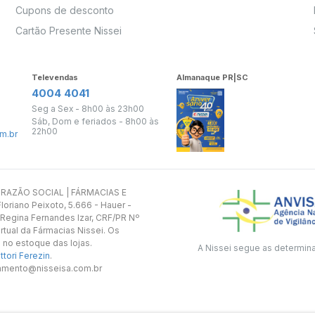
Cupons de desconto
Cartão Presente Nissei
Televendas
Almanaque PR|SC
4004 4041
Seg a Sex - 8h00 às 23h00
Sáb, Dom e feriados - 8h00 às
22h00
m.br
s. RAZÃO SOCIAL | FÁRMACIAS E
oriano Peixoto, 5.666 - Hauer -
 Regina Fernandes Izar, CRF/PR Nº
rtual da Fármacias Nissei. Os
 no estoque das lojas.
A Nissei segue as determin
tori Ferezin
.
utamento@nisseisa.com.br