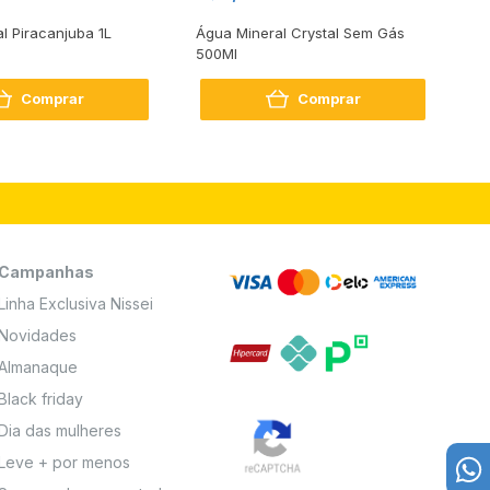
al Piracanjuba 1L
Água Mineral Crystal Sem Gás
Do
500Ml
Bo
2
Comprar
Comprar
Campanhas
Linha Exclusiva Nissei
Novidades
Almanaque
Black friday
Dia das mulheres
Leve + por menos