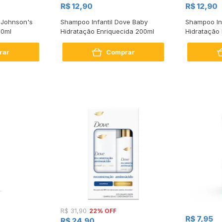
R$ 12,90
R$ 12,90
 Johnson's
Shampoo Infantil Dove Baby
Shampoo In
00ml
Hidratação Enriquecida 200ml
Hidratação
Claros 200
rar
Comprar
22% OFF
R$ 31,90
R$ 7,95
R$ 24,90