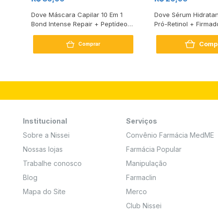
s
Dove Máscara Capilar 10 Em 1
Dove Sérum Hidratan
Bond Intense Repair + Peptídeo
Pró-Retinol + Firmad
250G
Comp
Comprar
Institucional
Serviços
Sobre a Nissei
Convênio Farmácia MedME
Nossas lojas
Farmácia Popular
Trabalhe conosco
Manipulação
Blog
Farmaclin
Mapa do Site
Merco
Club Nissei