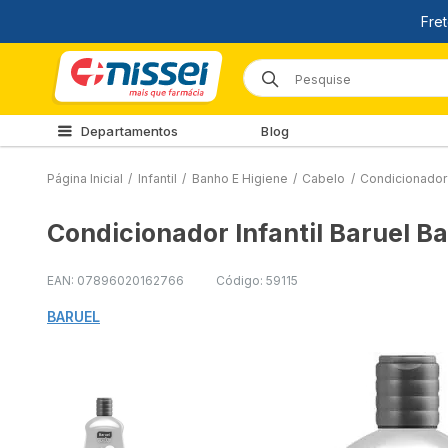
Departamentos
Blog
Página Inicial
/
Infantil
/
Banho E Higiene
/
Cabelo
/
Condicionador 
Condicionador Infantil Baruel B
EAN: 07896020162766
Código: 59115
BARUEL