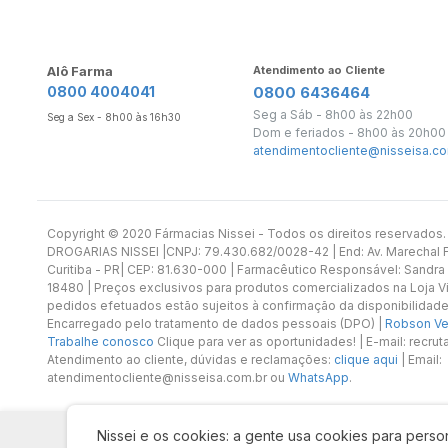
Alô Farma
Atendimento ao Cliente
0800 4004041
0800 6436464
Seg a Sáb - 8h00 às 22h00
Seg a Sex - 8h00 às 16h30
Dom e feriados - 8h00 às 20h00
atendimentocliente@nisseisa.co
Copyright ©️ 2020 Fármacias Nissei - Todos os direitos reservado
DROGARIAS NISSEI |CNPJ: 79.430.682/0028-42 | End: Av. Marechal Fl
Curitiba - PR| CEP: 81.630-000 | Farmacêutico Responsável: Sandra
18480 | Preços exclusivos para produtos comercializados na Loja Vi
pedidos efetuados estão sujeitos à confirmação da disponibilidade
Encarregado pelo tratamento de dados pessoais (DPO) |
Robson Vet
Trabalhe conosco
Clique para ver as oportunidades! | E-mail: recr
Atendimento ao cliente, dúvidas e reclamações:
clique aqui
| Email:
atendimentocliente@nisseisa.com.br ou
WhatsApp
.
Nissei e os cookies: a gente usa cookies para person