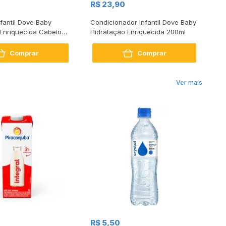
R$ 23,90
R
fantil Dove Baby
Condicionador Infantil Dove Baby
Sh
 Enriquecida Cabelos
Hidratação Enriquecida 200ml
Gl
ml
Comprar
Comprar
Ver mais
R$
R$ 5,50
R