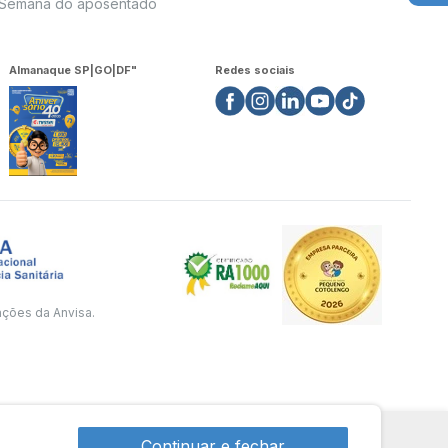
Semana do aposentado
Almanaque SP|GO|DF"
Redes sociais
ações da Anvisa.
Continuar e fechar