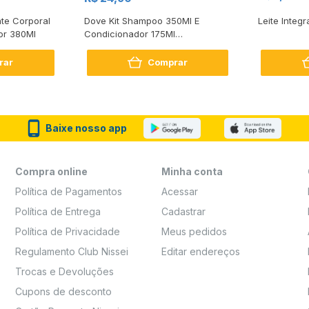
te Corporal
Dove Kit Shampoo 350Ml E
Leite Integr
or 380Ml
Condicionador 175Ml
Reconstrução + Aminoácido
rar
Comprar
Baixe nosso app
Compra online
Minha conta
Política de Pagamentos
Acessar
Política de Entrega
Cadastrar
Política de Privacidade
Meus pedidos
Regulamento Club Nissei
Editar endereços
Trocas e Devoluções
Cupons de desconto