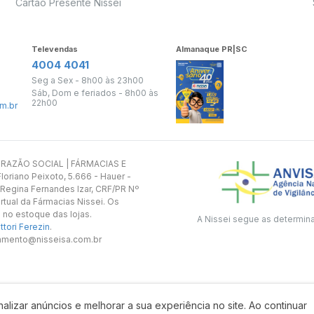
Cartão Presente Nissei
Televendas
Almanaque PR|SC
4004 4041
Seg a Sex - 8h00 às 23h00
Sáb, Dom e feriados - 8h00 às
22h00
m.br
s. RAZÃO SOCIAL | FÁRMACIAS E
oriano Peixoto, 5.666 - Hauer -
 Regina Fernandes Izar, CRF/PR Nº
rtual da Fármacias Nissei. Os
 no estoque das lojas.
A Nissei segue as determin
tori Ferezin
.
utamento@nisseisa.com.br
alizar anúncios e melhorar a sua experiência no site. Ao continuar
Desenvolvido por: