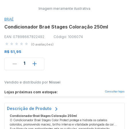
Imagem meramente ilustrativa
BRAÉ
Condicionador Braé Stages Coloração 250ml
EAN: 07898667822492
Código: 1006074
(0 avaliações)
R$ 51,95
1
Vendido e distribuído por
Nissei
Lojas próximas com estoque:
Consultar lojas
Descrição de Produto
Condicionador Braé Stages Coloração 250ml
O Condicionador Braé Stages Color Protect protege e hidrata os cabelos
coloridos, promovendo maciez, brilho intenso e vitalidade prolongada da cor.
Sua fórmula com antioxidantes sela as cutículas, garantindo hidratação