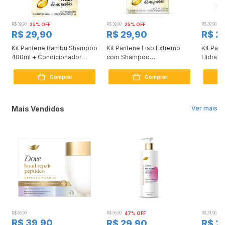
R$ 39,90
25% OFF
R$ 39,90
25% OFF
R$ 39,90
2
R$ 29,90
R$ 29,90
R$ 2
Kit Pantene Bambu Shampoo
Kit Pantene Liso Extremo
Kit Pan
400ml + Condicionador
com Shampoo
Hidrata
175ml
350ml+Condicionador 175ml
300ml +
150ml
Comprar
Comprar
Mais Vendidos
Ver mais
R$ 56,90
R$ 56,90
47% OFF
R$ 31,90
2
R$ 39,90
R$ 29,90
R$ 2