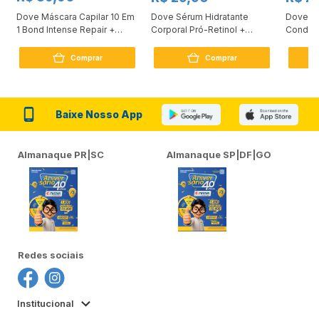
Dove Máscara Capilar 10 Em
Dove Sérum Hidratante
Dove Ki
1 Bond Intense Repair +
Corporal Pró-Retinol +
Condici
Peptídeo 250G
Firmador 380Ml
Reconst
Comprar
Comprar
Baixe Nosso App
Almanaque PR|SC
Almanaque SP|DF|GO
Redes sociais
Institucional