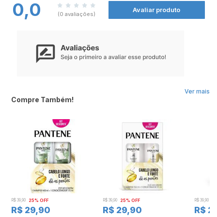
0,0
Avaliar produto
(0 avaliações)
Ver mais
Compre Também!
R$ 39,90
25% OFF
R$ 39,90
25% OFF
R$ 39,90
2
R$ 29,90
R$ 29,90
R$ 2