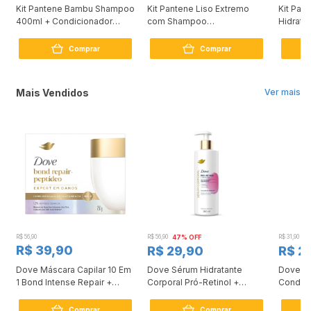
Kit Pantene Bambu Shampoo
Kit Pantene Liso Extremo
Kit Pan
400ml + Condicionador
com Shampoo
Hidrata
175ml
350ml+Condicionador 175ml
300ml +
150ml
Comprar
Comprar
Mais Vendidos
Ver mais
R$ 56,90
R$ 56,90
47% OFF
R$ 31,90
2
R$ 39,90
R$ 29,90
R$ 2
Dove Máscara Capilar 10 Em
Dove Sérum Hidratante
Dove Ki
1 Bond Intense Repair +
Corporal Pró-Retinol +
Condici
Peptídeo 250G
Firmador 380Ml
Reconst
Comprar
Comprar