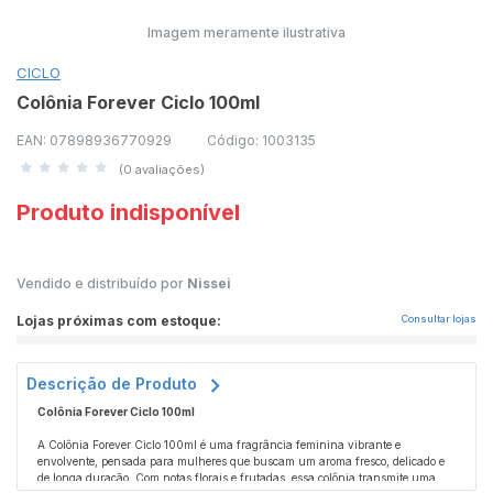
Imagem meramente ilustrativa
CICLO
Colônia Forever Ciclo 100ml
EAN: 07898936770929
Código: 1003135
(0 avaliações)
Produto indisponível
Vendido e distribuído por
Nissei
Lojas próximas com estoque:
Consultar lojas
Descrição de Produto
Colônia Forever Ciclo 100ml
A Colônia Forever Ciclo 100ml é uma fragrância feminina vibrante e
envolvente, pensada para mulheres que buscam um aroma fresco, delicado e
de longa duração. Com notas florais e frutadas, essa colônia transmite uma