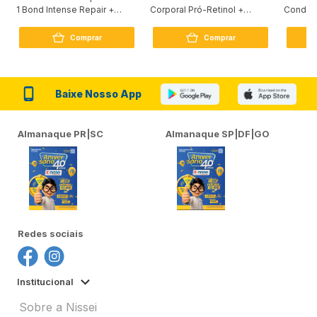
1 Bond Intense Repair +
Corporal Pró-Retinol +
Condici
Peptídeo 250G
Firmador 380Ml
Reconst
Comprar
Comprar
Baixe Nosso App
Almanaque PR|SC
Almanaque SP|DF|GO
Redes sociais
Institucional
Sobre a Nissei