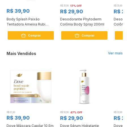
R$ 35,90
17% OFF
R$ 35,90
17
R$ 39,90
R$ 29,90
R$ 2
a
Body Splash Paixão
Desodorante Phytoderm
Desodo
Tentadora Ameixa Rubi
Colônia Body Spray 200ml
Colônia
200ml
200ml
Comprar
Comprar
Mais Vendidos
Ver mais
R$ 61,90
R$ 56,90
47% OFF
R$ 33,90
3
R$ 39,90
R$ 29,90
R$ 2
Dove Máscara Capilar 10 Em
Dove Sérum Hidratante
Dove Ki