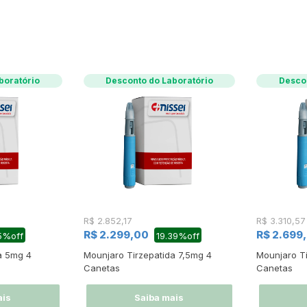
boratório
Desconto do Laboratório
Descon
R$ 2.852,17
R$ 3.310,57
R$ 2.299,00
R$ 2.699
5%off
19.39%off
a 5mg 4
Mounjaro Tirzepatida 7,5mg 4
Mounjaro T
Canetas
Canetas
ais
Saiba mais