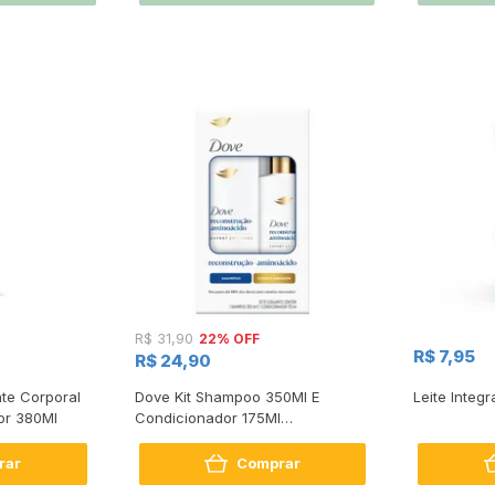
22% OFF
R$ 31,90
R$ 7,95
R$ 24,90
te Corporal
Dove Kit Shampoo 350Ml E
Leite Integr
or 380Ml
Condicionador 175Ml
Reconstrução + Aminoácido
rar
Comprar