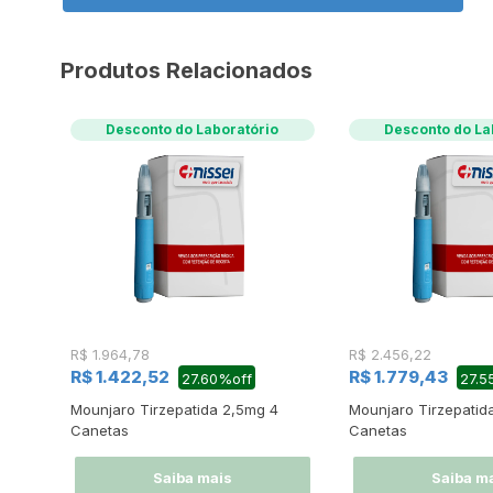
Produtos Relacionados
Desconto do Laboratório
Desconto do La
R$ 1.964,78
R$ 2.456,22
R$ 1.422,52
R$ 1.779,43
27.60%off
27.5
Mounjaro Tirzepatida 2,5mg 4
Mounjaro Tirzepatid
Canetas
Canetas
Saiba mais
Saiba m