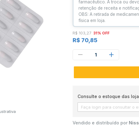
farmacêutico. A troca ou dev
retenção de receita e notific
OBS: A retirada de medicamen
física em loja.
R$ 103,27
31% OFF
R$ 70,85
1
Consulte o estoque das loja
strativa
Vendido e distribuído por
Niss