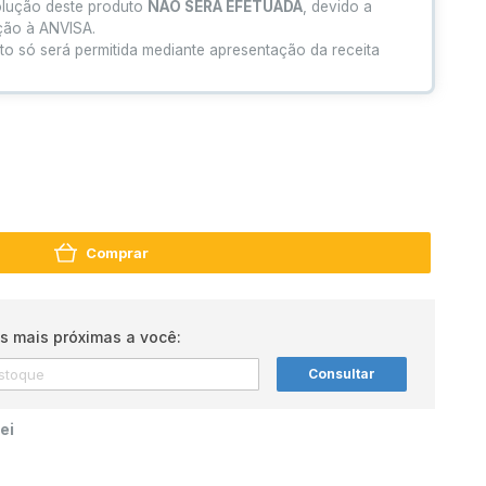
olução deste produto
NÃO SERÁ EFETUADA
, devido a
ação à ANVISA.
to só será permitida mediante apresentação da receita
Comprar
s mais próximas a você:
Consultar
ei