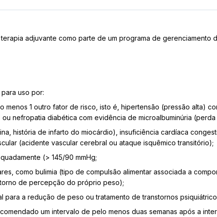
mo terapia adjuvante como parte de um programa de gerenciamento
 para uso por:
o menos 1 outro fator de risco, isto é, hipertensão (pressão alta) 
mo ou nefropatia diabética com evidência de microalbuminúria (perda 
ina, história de infarto do miocárdio), insuficiência cardíaca conge
scular (acidente vascular cerebral ou ataque isquêmico transitório);
adequadamente (> 145/90 mmHg;
tares, como bulimia (tipo de compulsão alimentar associada a compo
storno de percepção do próprio peso);
para a redução de peso ou tratamento de transtornos psiquiátrico
comendado um intervalo de pelo menos duas semanas após a interr