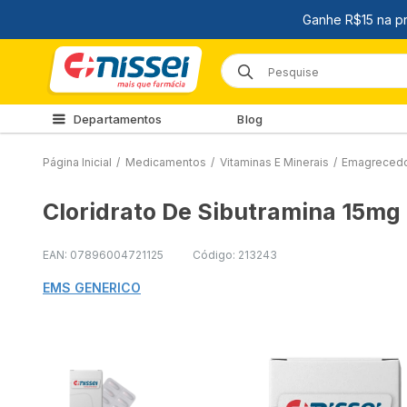
Departamentos
Blog
Página Inicial
/
Medicamentos
/
Vitaminas E Minerais
/
Emagreced
Cloridrato De Sibutramina 15mg
EAN: 07896004721125
Código: 213243
EMS GENERICO