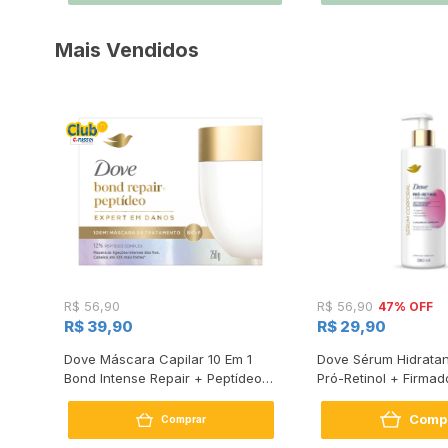
Mais Vendidos
47% OFF
R$ 56,90
R$ 56,90
R$ 39,90
R$ 29,90
s
Dove Máscara Capilar 10 Em 1
Dove Sérum Hidratan
Bond Intense Repair + Peptídeo
Pró-Retinol + Firmad
250G
Comp
Comprar