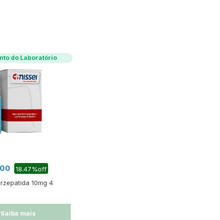
to do Laboratório
,00
18.47%off
irzepatida 10mg 4
Saiba mais