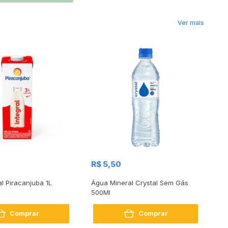
Ver mais
R$
R$ 5,50
R
al Piracanjuba 1L
Água Mineral Crystal Sem Gás
Do
500Ml
Bo
2
Comprar
Comprar