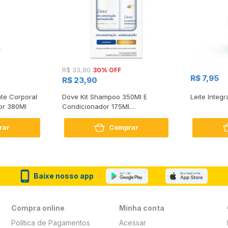
30% OFF
R$ 33,90
R$ 7,95
R$ 23,90
te Corporal
Dove Kit Shampoo 350Ml E
Leite Integr
or 380Ml
Condicionador 175Ml
Reconstrução + Aminoácido
rar
Comprar
Baixe nosso app
Compra online
Minha conta
Política de Pagamentos
Acessar