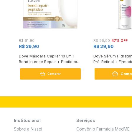
47% OFF
R$ 61,90
R$ 56,90
R$ 39,90
R$ 29,90
s
Dove Máscara Capilar 10 Em 1
Dove Sérum Hidratan
Bond Intense Repair + Peptídeo
Pró-Retinol + Firmad
250G
Comp
Comprar
Institucional
Serviços
Sobre a Nissei
Convênio Farmácia MedME