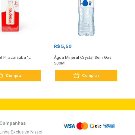
R$
R$ 5,50
R
al Piracanjuba 1L
Água Mineral Crystal Sem Gás
Do
500Ml
Bo
2
Comprar
Comprar
Campanhas
Linha Exclusiva Nissei