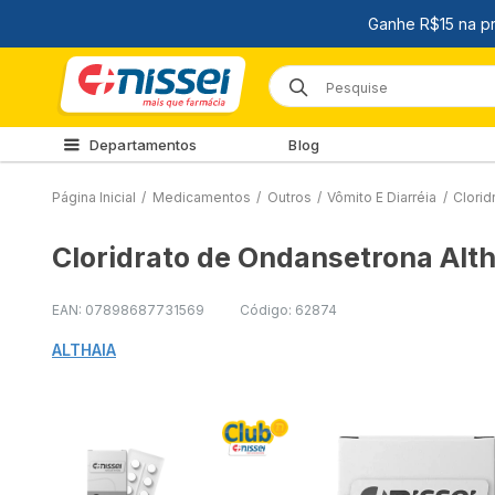
Departamentos
Blog
Página Inicial
/
Medicamentos
/
Outros
/
Vômito E Diarréia
/
Clori
Cloridrato de Ondansetrona Al
EAN: 07898687731569
Código: 62874
ALTHAIA