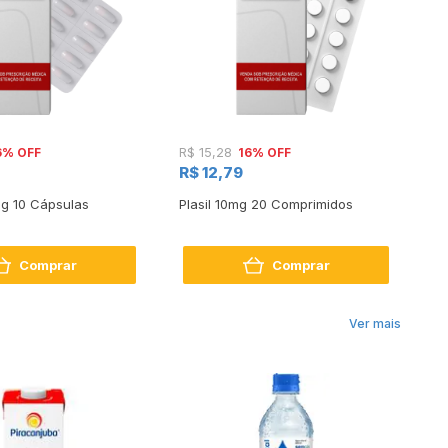
6% OFF
16% OFF
R$ 15,28
R$
R$ 12,79
R$
g 10 Cápsulas
Plasil 10mg 20 Comprimidos
Cl
Sa
Comprar
Comprar
Ver mais