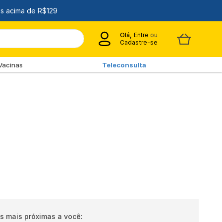
Olá,
Entre
ou
Cadastre-se
Vacinas
Teleconsulta
s mais próximas a você: