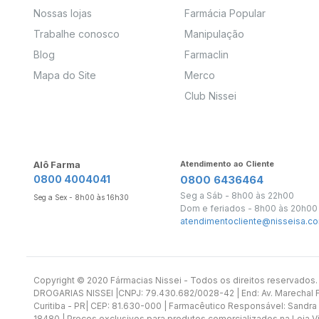
Nossas lojas
Farmácia Popular
Trabalhe conosco
Manipulação
Blog
Farmaclin
Mapa do Site
Merco
Club Nissei
Alô Farma
Atendimento ao Cliente
0800 4004041
0800 6436464
Seg a Sáb - 8h00 às 22h00
Seg a Sex - 8h00 às 16h30
Dom e feriados - 8h00 às 20h00
atendimentocliente@nisseisa.co
Copyright ©️ 2020 Fármacias Nissei - Todos os direitos reservado
DROGARIAS NISSEI |CNPJ: 79.430.682/0028-42 | End: Av. Marechal Fl
Curitiba - PR| CEP: 81.630-000 | Farmacêutico Responsável: Sandra
18480 | Preços exclusivos para produtos comercializados na Loja Vi