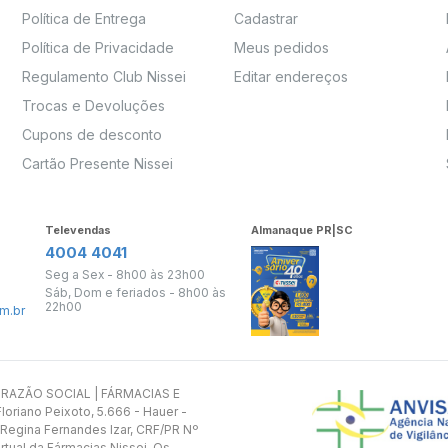
Política de Entrega
Cadastrar
Política de Privacidade
Meus pedidos
Regulamento Club Nissei
Editar endereços
Trocas e Devoluções
Cupons de desconto
Cartão Presente Nissei
Televendas
Almanaque PR|SC
4004 4041
Seg a Sex - 8h00 às 23h00
Sáb, Dom e feriados - 8h00 às
22h00
m.br
s. RAZÃO SOCIAL | FÁRMACIAS E
oriano Peixoto, 5.666 - Hauer -
 Regina Fernandes Izar, CRF/PR Nº
rtual da Fármacias Nissei. Os