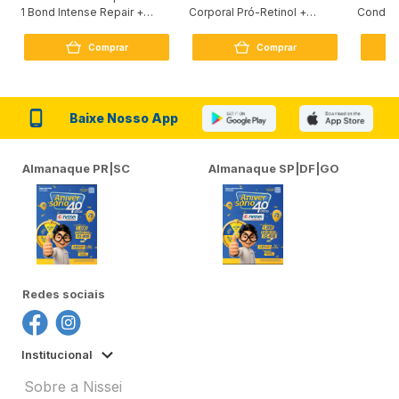
1 Bond Intense Repair +
Corporal Pró-Retinol +
Condici
Peptídeo 250G
Firmador 380Ml
Reconst
Comprar
Comprar
Baixe Nosso App
Almanaque PR|SC
Almanaque SP|DF|GO
Redes sociais
Institucional
Sobre a Nissei