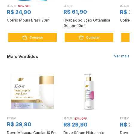
R$ 29,61
16% OFF
R$ 63,99
R$ 39,34
9
R$ 61,90
R$ 24,90
R$ 3
Colírio Moura Brasil 20ml
Hyabak Solução Oftámilca
Colírio 
g
Genom 10ml
s
Comprar
Comprar
Mais Vendidos
Ver mais
R$ 56,90
R$ 56,90
47% OFF
R$ 31,90
2
R$ 39,90
R$ 29,90
R$ 2
Dove Máscara Capilar 10 Em
Dove Sérum Hidratante
Dove Ki