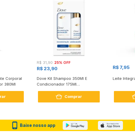
25% OFF
R$ 31,90
R$ 7,95
R$ 23,90
te Corporal
Dove Kit Shampoo 350Ml E
Leite Integr
or 380Ml
Condicionador 175Ml
Reconstrução + Aminoácido
rar
Comprar
Baixe nosso app