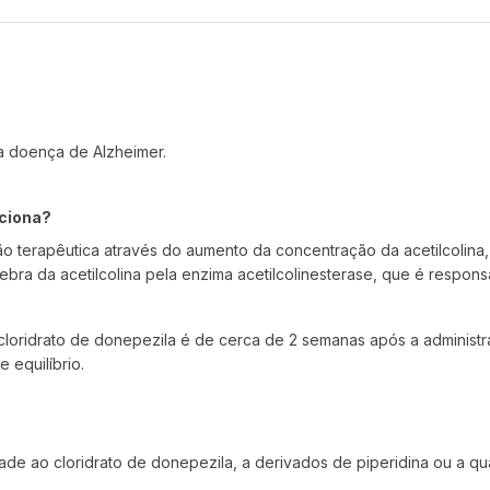
da doença de Alzheimer.
nciona?
o terapêutica através do aumento da concentração da acetilcolina,
ebra da acetilcolina pela enzima acetilcolinesterase, que é respons
 cloridrato de donepezila é de cerca de 2 semanas após a adminis
 equilíbrio.
lidade ao cloridrato de donepezila, a derivados de piperidina ou a