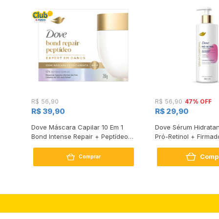
47% OFF
R$ 56,90
R$ 56,90
R$ 39,90
R$ 29,90
s
Dove Máscara Capilar 10 Em 1
Dove Sérum Hidratan
Bond Intense Repair + Peptídeo
Pró-Retinol + Firmad
250G
Comp
Comprar