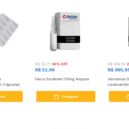
30% OFF
2
R$ 32,71
R$ 504,16
R$ 22,96
R$ 385,9
e
Deca Durabolin 50mg Ampola
Venvanse D
0 Cápsulas
Lisdexanfe
rar
Comprar