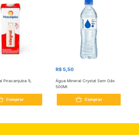
R$
R$ 5,50
R
al Piracanjuba 1L
Água Mineral Crystal Sem Gás
Do
500Ml
Bo
2
Comprar
Comprar