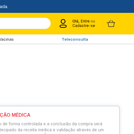
Olá,
Entre
ou
Cadastre-se
Vacinas
Teleconsulta
IÇÃO MÉDICA
o de forma controlada e a conclusão da compra será
tecipado da receita médica e validação através de um