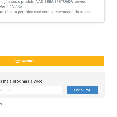
olução deste produto
NÃO SERÁ EFETUADA
, devido a
ação à ANVISA.
to só será permitida mediante apresentação da receita
Comprar
s mais próximas a você:
Consultar
ei