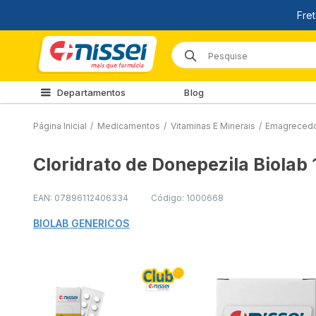
Departamentos
Blog
Página Inicial
/
Medicamentos
/
Vitaminas E Minerais
/
Emagreced
Cloridrato de Donepezila Biola
EAN: 07896112406334
Código: 1000668
BIOLAB GENERICOS