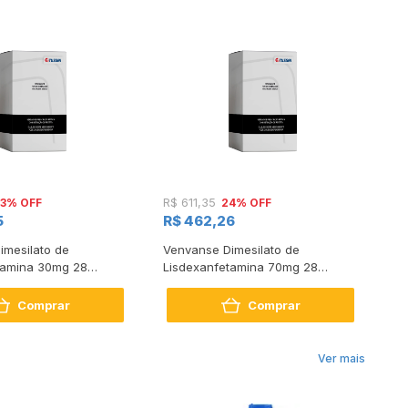
3% OFF
24% OFF
R$ 611,35
R$
5
R$ 462,26
R
imesilato de
Venvanse Dimesilato de
Ri
tamina 30mg 28
Lisdexanfetamina 70mg 28
Comprimidos
Comprimidos
Comprar
Comprar
Ver mais