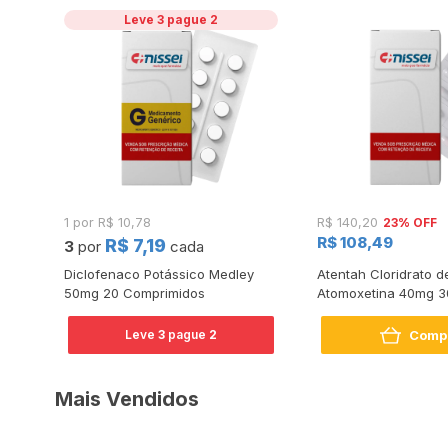
Leve 3 pague 2
23% OFF
1 por R$ 10,78
R$ 140,20
R$ 108,49
R$ 7,19
3
por
cada
Diclofenaco Potássico Medley
Atentah Cloridrato d
as
50mg 20 Comprimidos
Atomoxetina 40mg 3
Comp
Leve
3
pague
2
Mais Vendidos